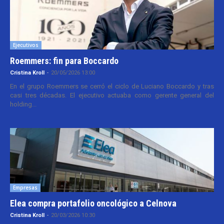
Ejecutivos
Roemmers: fin para Boccardo
Cristina Kroll
-
20/05/2026 13:00
En el grupo Roemmers se cerró el ciclo de Luciano Boccardo y tras
casi tres décadas. El ejecutivo actuaba como gerente general del
holding...
Empresas
Elea compra portafolio oncológico a Celnova
Cristina Kroll
-
20/03/2026 10:30