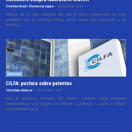
Cristina Kroll / Florencia Lippo
-
05/05/2026 20:00
Menos de un año después de que el grupo Roemmers se haya
quedado con el nacional Sidus, ahora suma otra compañía a su
holding....
Informes
CILFA: postura sobre patentes
Christian Atance
-
18/03/2026 15:45
Hoy el gobierno nacional fijó nuevos criterios sobre patentes
farmacéuticas y ya surgen las críticas y posturas. La que se definió
prontamente fue la...