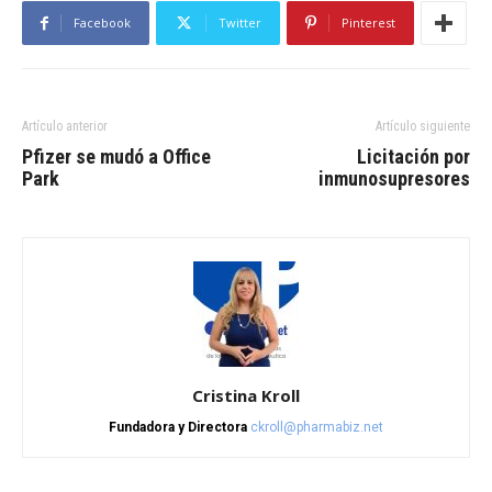
Facebook
Twitter
Pinterest
Artículo anterior
Artículo siguiente
Pfizer se mudó a Office
Licitación por
Park
inmunosupresores
Cristina Kroll
Fundadora y Directora
ckroll@pharmabiz.net