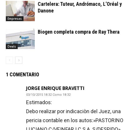
Cartelera: Tuteur, Andrómaco, L’Oréal y
Danone
Empresas
Biogen completa compra de Ray Thera
Deals
1 COMENTARIO
JORGE ENRIQUE BRAVETTI
03/10/2015 18:32 Como 18:32
Estimados:
Debo realizar por indicaciòn del Juez, una
pericia contable en los autos:»PASTORINO
LUCIANO C/VEINFAR I.C.S.A. S/DESPIDO»