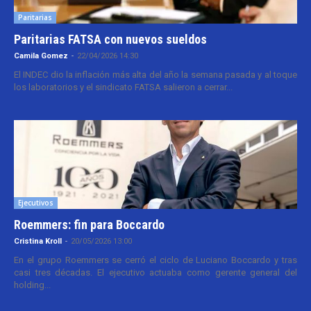
Paritarias
Paritarias FATSA con nuevos sueldos
Camila Gomez
-
22/04/2026 14:30
El INDEC dio la inflación más alta del año la semana pasada y al toque
los laboratorios y el sindicato FATSA salieron a cerrar...
Ejecutivos
Roemmers: fin para Boccardo
Cristina Kroll
-
20/05/2026 13:00
En el grupo Roemmers se cerró el ciclo de Luciano Boccardo y tras
casi tres décadas. El ejecutivo actuaba como gerente general del
holding...