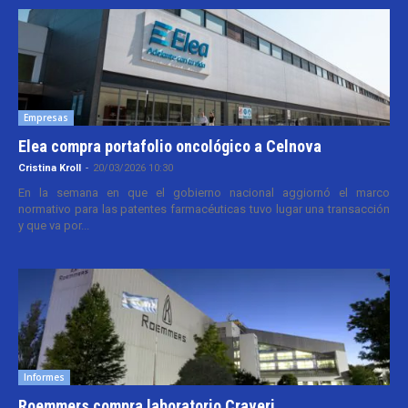
Empresas
Elea compra portafolio oncológico a Celnova
Cristina Kroll
-
20/03/2026 10:30
En la semana en que el gobierno nacional aggiornó el marco
normativo para las patentes farmacéuticas tuvo lugar una transacción
y que va por...
Informes
Roemmers compra laboratorio Craveri