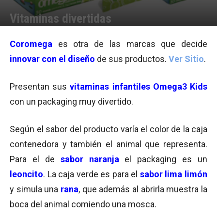
Vitaminas divertidas
Por
Equipo de Redacción
-
23/04/2015 10:14
Coromega
es otra de las marcas que decide
innovar con el diseño
de sus productos.
Ver Sitio
.
Presentan sus
vitaminas infantiles
Omega3 Kids
con un packaging muy divertido.
Según el sabor del producto varía el color de la caja
contenedora y también el animal que representa.
Para el de
sabor naranja
el packaging es un
leoncito
. La caja verde es para el
sabor lima limón
y simula una
rana
, que además al abrirla muestra la
boca del animal comiendo una mosca.