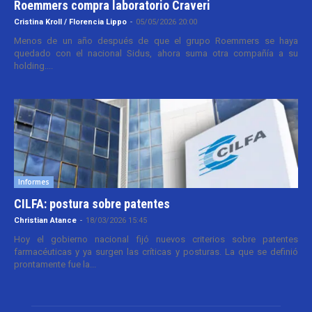
Roemmers compra laboratorio Craveri
Cristina Kroll / Florencia Lippo
-
05/05/2026 20:00
Menos de un año después de que el grupo Roemmers se haya
quedado con el nacional Sidus, ahora suma otra compañía a su
holding....
Informes
CILFA: postura sobre patentes
Christian Atance
-
18/03/2026 15:45
Hoy el gobierno nacional fijó nuevos criterios sobre patentes
farmacéuticas y ya surgen las críticas y posturas. La que se definió
prontamente fue la...