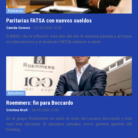
Paritarias
Paritarias FATSA con nuevos sueldos
Camila Gomez
-
22/04/2026 14:30
El INDEC dio la inflación más alta del año la semana pasada y al toque
los laboratorios y el sindicato FATSA salieron a cerrar...
Ejecutivos
Roemmers: fin para Boccardo
Cristina Kroll
-
20/05/2026 13:00
En el grupo Roemmers se cerró el ciclo de Luciano Boccardo y tras
casi tres décadas. El ejecutivo actuaba como gerente general del
holding...