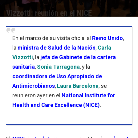
Vizzotti: reunión en el NICE
Por
Silvina Bella
-
23/02/2022 11:30
En el marco de su visita oficial al
Reino Unido
,
la
ministra de Salud de la Nación
,
Carla
Vizzotti
, la
j
efa de Gabinete de la cartera
sanitaria
,
Sonia Tarragona
, y la
coordinadora de Uso Apropiado de
Antimicrobianos
,
Laura Barcelona
, se
reunieron ayer en el
National Institute for
Health and Care Excellence (NICE)
.