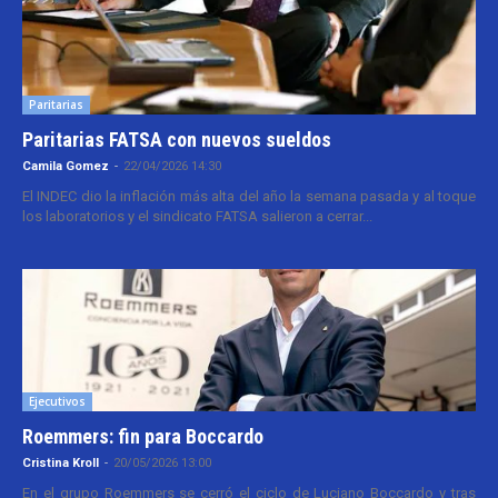
Paritarias
Paritarias FATSA con nuevos sueldos
Camila Gomez
-
22/04/2026 14:30
El INDEC dio la inflación más alta del año la semana pasada y al toque
los laboratorios y el sindicato FATSA salieron a cerrar...
Ejecutivos
Roemmers: fin para Boccardo
Cristina Kroll
-
20/05/2026 13:00
En el grupo Roemmers se cerró el ciclo de Luciano Boccardo y tras