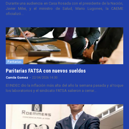
Durante una audiencia en Casa Rosada con el presidente de la Nación,
Javier Milei, y el ministro de Salud, Mario Lugones, la CAEME
oficializó...
Paritarias
Paritarias FATSA con nuevos sueldos
Camila Gomez
-
22/04/2026 14:30
El INDEC dio la inflación más alta del año la semana pasada y al toque
los laboratorios y el sindicato FATSA salieron a cerrar...