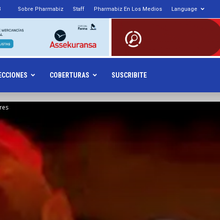
3
Sobre Pharmabiz
Staff
Pharmabiz En Los Medios
Language
armabiz.NET
ECCIONES
COBERTURAS
SUSCRIBITE
res