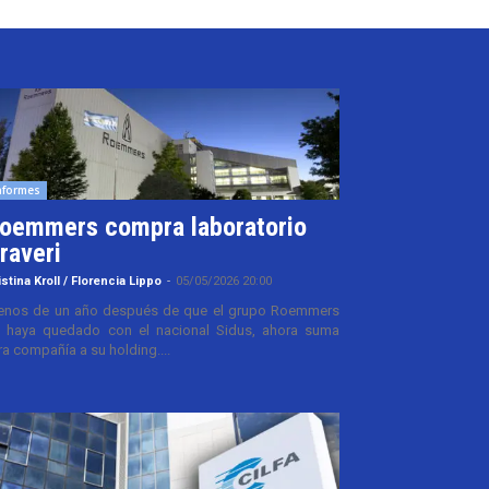
nformes
oemmers compra laboratorio
raveri
istina Kroll / Florencia Lippo
-
05/05/2026 20:00
nos de un año después de que el grupo Roemmers
 haya quedado con el nacional Sidus, ahora suma
ra compañía a su holding....