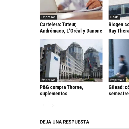
Empresas
Deals
Cartelera: Tuteur,
Biogen c
Andrómaco, L’Oréal y Danone
Ray Ther
Empresas
Empresas
P&G compra Thorne,
Gilead: c
suplementos
semestre
DEJA UNA RESPUESTA