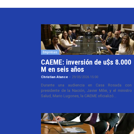
Empresas
CAEME: inversión de u$s 8.000
M en seis años
Christian Atance
-
29/05/2026 15:00
Durante una audiencia en Casa Rosada con 
presidente de la Nación, Javier Milei, y el ministro
Salud, Mario Lugones, la CAEME oficializó...