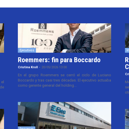
Ejecutivos
I
Roemmers: fin para Boccardo
R
C
Cristina Kroll
-
20/05/2026 13:00
Cr
En el grupo Roemmers se cerró el ciclo de Luciano
Boccardo y tras casi tres décadas. El ejecutivo actuaba
el
Me
como gerente general del holding...
 de
se
ot
Empresas