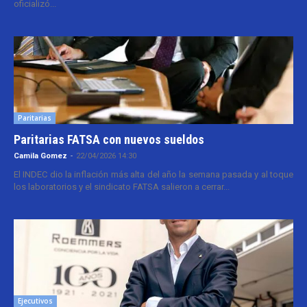
oficializó...
Paritarias
Paritarias FATSA con nuevos sueldos
Camila Gomez
-
22/04/2026 14:30
El INDEC dio la inflación más alta del año la semana pasada y al toque
los laboratorios y el sindicato FATSA salieron a cerrar...
Ejecutivos