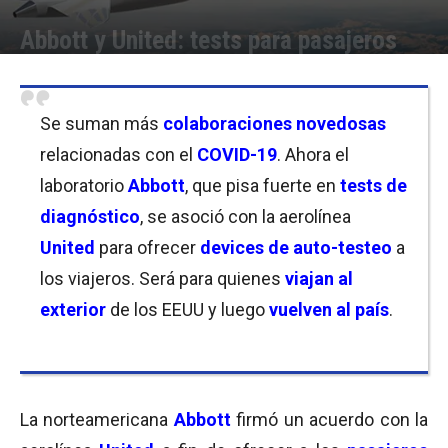
Abbott y United: tests para pasajeros
Por
Joseph Foley
-
17/05/2021 08:30
Se suman más
colaboraciones novedosas
relacionadas con el
COVID-19
. Ahora el
laboratorio
Abbott
, que pisa fuerte en
tests de
diagnóstico
, se asoció con la aerolínea
United
para ofrecer
devices de auto-testeo
a
los viajeros. Será para quienes
viajan al
exterior
de los EEUU y luego
vuelven al país
.
La norteamericana
Abbott
firmó un acuerdo
con la