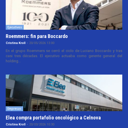
Ejecutivos
Roemmers: fin para Boccardo
Cristina Kroll
-
20/05/2026 13:00
En el grupo Roemmers se cerró el ciclo de Luciano Boccardo y tras
casi tres décadas. El ejecutivo actuaba como gerente general del
holding...
Empresas
Elea compra portafolio oncológico a Celnova
Cristina Kroll
-
20/03/2026 10:30