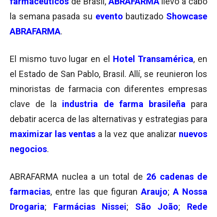
farmacéuticos
de Brasil,
ABRAFARMA
llevó a cabo
la semana pasada su
evento
bautizado
Showcase
ABRAFARMA
.
El mismo tuvo lugar en el
Hotel Transamérica
, en
el Estado de San Pablo, Brasil. Allí, se reunieron los
minoristas de farmacia con diferentes empresas
clave de la
industria de farma brasileña
para
debatir acerca de las alternativas y estrategias para
maximizar las ventas
a la vez que analizar
nuevos
negocios
.
ABRAFARMA nuclea a un total de
26 cadenas de
farmacias
, entre las que figuran
Araujo
;
A Nossa
Drogaria
;
Farmácias Nissei
;
São João
;
Rede