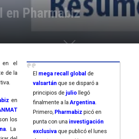
 en Pharmabiz
a en el
e de la
El
mega recall global
de
iva.
valsartán
que se disparó a
principios de
julio
llegó
abiz
en
finalmente a la
Argentina
.
ANMAT
Primero,
Pharmabiz
picó en
son los
punta con una
investigación
ina
. La
exclusiva
que publicó el lunes
irar del