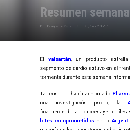
Resumen semanal
Por
Equipo de Redacción
-
20/07/2018 21:15
El
valsartán
, un producto estrell
segmento de cardio estuvo en el frent
tormenta durante esta semana informat
Tal como lo había adelantado
Pharm
una investigación propia, la
finalmente dio a conocer ayer cuáles 
lotes comprometidos
en la
Argent
mayoría de los laboratorios deberán ret