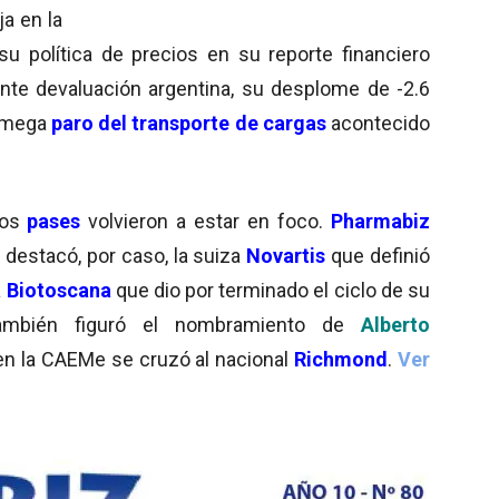
a en la
 su política de precios en su reporte financiero
ente devaluación argentina, su desplome de -2.6
l mega
paro del transporte de cargas
acontecido
los
pases
volvieron a estar en foco.
Pharmabiz
 destacó, por caso, la suiza
Novartis
que definió
a
Biotoscana
que dio por terminado el ciclo de su
También figuró el nombramiento de
Alberto
en la CAEMe se cruzó al nacional
Richmond
.
Ver