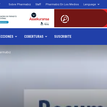
7
Sobre Pharmabiz
Staff
Pharmabiz En Los Medios
Language
armabiz.NET
ECCIONES
COBERTURAS
SUSCRIBITE
armabiz