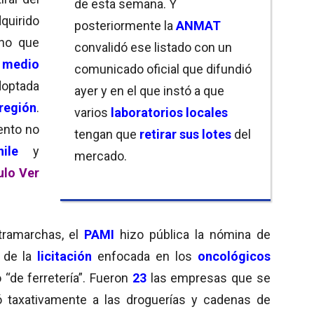
de esta semana. Y
quirido
posteriormente la
ANMAT
ino que
convalidó ese listado con un
 medio
comunicado oficial que difundió
doptada
ayer y en el que instó a que
región
.
varios
laboratorios locales
nto no
tengan que
retirar
sus lotes
del
hile
y
mercado.
ulo
Ver
tramarchas, el
PAMI
hizo pública la nómina de
 de la
licitación
enfocada en los
oncológicos
 “de ferretería”. Fueron
23
las empresas que se
ó taxativamente a las droguerías y cadenas de