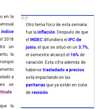
o en la
ensual
Otro tema foco de esta semana
l
índice
fue la
inflación
. Después de que
el 2018
el
INDEC
difundiera el
IPC de
tró un
junio
, el que se situó en un
3.7%
,
anto, la
el semestre alcanzó el
16%
de
 rompió
variación. Esta cifra además de
aumento
haberse
t
rasladado
a precios
asladó a
está impactando en las
tes se
paritarias
que ya están en zona
tículo
de
revisión
.
que la