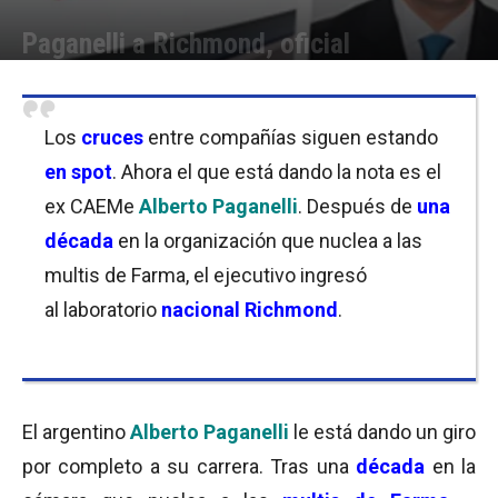
Paganelli a Richmond, oficial
Por
Equipo de Redacción
-
17/07/2018 14:00
Los
cruces
entre compañías siguen estando
en spot
. Ahora el que está dando la nota es el
ex CAEMe
Alberto Paganelli
. Después de
una
década
en la organización que nuclea a las
multis de Farma, el ejecutivo ingresó
al laboratorio
nacional Richmond
.
El argentino
Alberto Paganelli
le está dando un giro
por completo a su carrera. Tras una
década
en la