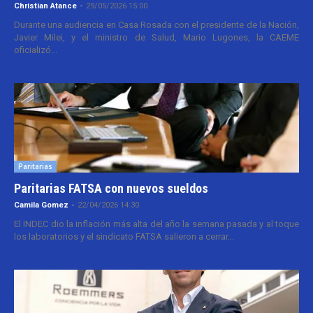
Christian Atance
-
29/05/2026 15:00
Durante una audiencia en Casa Rosada con el presidente de la Nación,
Javier Milei, y el ministro de Salud, Mario Lugones, la CAEME
oficializó...
Paritarias
Paritarias FATSA con nuevos sueldos
Camila Gomez
-
22/04/2026 14:30
El INDEC dio la inflación más alta del año la semana pasada y al toque
los laboratorios y el sindicato FATSA salieron a cerrar...