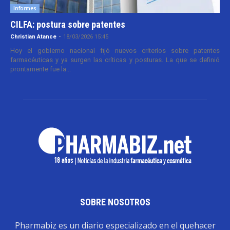
Informes
CILFA: postura sobre patentes
Christian Atance
-
18/03/2026 15:45
Hoy el gobierno nacional fijó nuevos criterios sobre patentes
farmacéuticas y ya surgen las críticas y posturas. La que se definió
prontamente fue la...
SOBRE NOSOTROS
Pharmabiz es un diario especializado en el quehacer