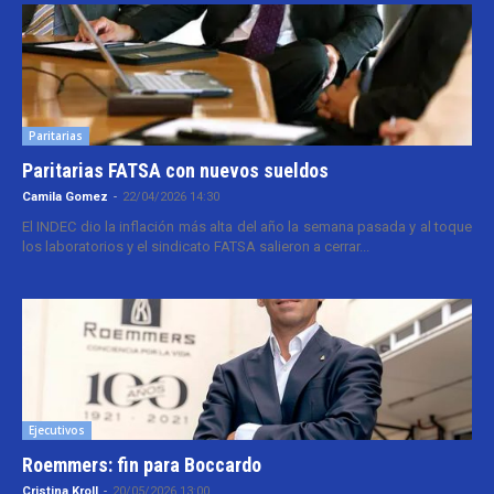
Paritarias
Paritarias FATSA con nuevos sueldos
Camila Gomez
-
22/04/2026 14:30
El INDEC dio la inflación más alta del año la semana pasada y al toque
los laboratorios y el sindicato FATSA salieron a cerrar...
Ejecutivos
Roemmers: fin para Boccardo
Cristina Kroll
-
20/05/2026 13:00