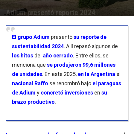
Adium presentó reporte 2024
Por
Florencia Lippo
-
24/10/2025 17:30
El grupo Adium
presentó
su reporte de
sustentabilidad 2024
. Allí repasó algunos de
los hitos
del
año cerrado
. Entre ellos, se
menciona que
se produjeron 99,6 millones
de unidades
. En este 2025,
en la Argentina
el
nacional Raffo
se renombró bajo
el paraguas
de Adium
y
concretó inversiones
en
su
brazo productivo
.