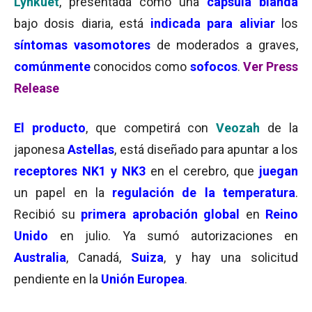
Lynkuet
, presentada como una
cápsula blanda
bajo dosis diaria, está
indicada para aliviar
los
síntomas vasomotores
de moderados a graves,
comúnmente
conocidos como
sofocos
.
Ver Press
Release
El producto
, que competirá con
Veozah
de la
japonesa
Astellas
, está diseñado para apuntar a los
receptores NK1 y NK3
en el cerebro, que
juegan
un papel en la
regulación de la temperatura
.
Recibió su
primera aprobación global
en
Reino
Unido
en julio. Ya sumó autorizaciones en
Australia
, Canadá,
Suiza
, y hay una solicitud
pendiente en la
Unión Europea
.