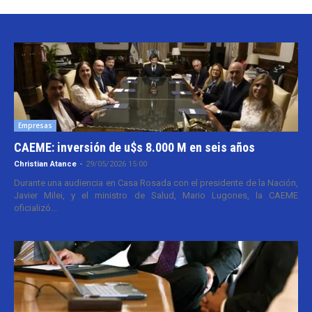
Empresas
CAEME: inversión de u$s 8.000 M en seis años
Christian Atance
-
29/05/2026 15:00
Durante una audiencia en Casa Rosada con el presidente de la Nación,
Javier Milei, y el ministro de Salud, Mario Lugones, la CAEME
oficializó...