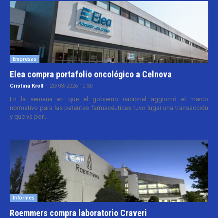
Empresas
Elea compra portafolio oncológico a Celnova
Cristina Kroll
-
20/03/2026 10:30
En la semana en que el gobierno nacional aggiornó el marco
normativo para las patentes farmacéuticas tuvo lugar una transacción
y que va por...
Informes
Roemmers compra laboratorio Craveri