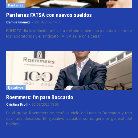
Paritarias
Paritarias FATSA con nuevos sueldos
Camila Gomez
-
22/04/2026 14:30
El INDEC dio la inflación más alta del año la semana pasada y al toque
los laboratorios y el sindicato FATSA salieron a cerrar...
Ejecutivos
Roemmers: fin para Boccardo
Cristina Kroll
-
20/05/2026 13:00
En el grupo Roemmers se cerró el ciclo de Luciano Boccardo y tras
casi tres décadas. El ejecutivo actuaba como gerente general del
holding...