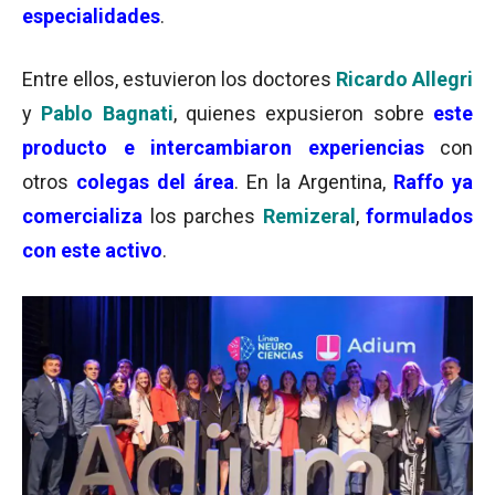
especialidades
.
Entre ellos, estuvieron los doctores
Ricardo Allegri
y
Pablo Bagnati
, quienes expusieron sobre
este
producto e intercambiaron experiencias
con
otros
colegas del área
. En la Argentina,
Raffo ya
comercializa
los parches
Remizeral
,
formulados
con este activo
.