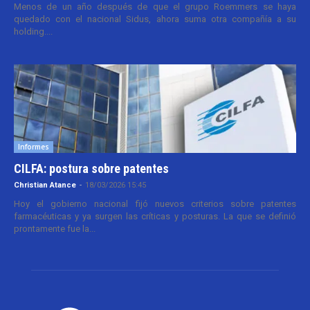
Menos de un año después de que el grupo Roemmers se haya
quedado con el nacional Sidus, ahora suma otra compañía a su
holding....
Informes
CILFA: postura sobre patentes
Christian Atance
-
18/03/2026 15:45
Hoy el gobierno nacional fijó nuevos criterios sobre patentes
farmacéuticas y ya surgen las críticas y posturas. La que se definió
prontamente fue la...