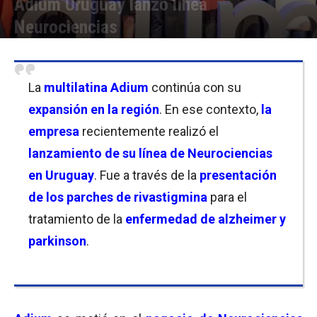
Adium Uruguay lanzó línea
Neurociencias
Por
Florencia Lippo
-
07/05/2024 14:45
La
multilatina Adium
continúa con su
expansión en la región
. En ese contexto,
la
empresa
recientemente realizó el
lanzamiento de su línea de Neurociencias
en Uruguay
. Fue a través de la
presentación
de los parches de rivastigmina
para el
tratamiento de la
enfermedad de alzheimer y
parkinson
.