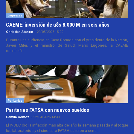
Empresas
CAEME: inversión de u$s 8.000 M en seis años
Christian Atance
-
29/05/2026 15:00
Durante una audiencia en Casa Rosada con el presidente de la Nación,
Javier Milei, y el ministro de Salud, Mario Lugones, la CAEME
oficializó...
Paritarias
Paritarias FATSA con nuevos sueldos
Camila Gomez
-
22/04/2026 14:30
El INDEC dio la inflación más alta del año la semana pasada y al toque
los laboratorios y el sindicato FATSA salieron a cerrar...