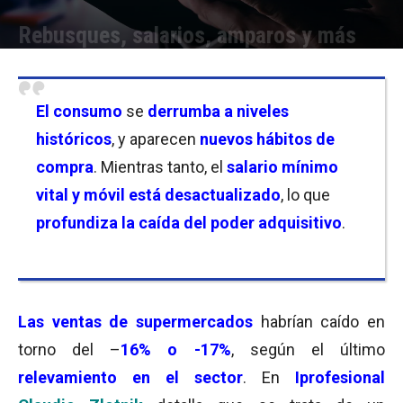
Rebusques, salarios, amparos y más
Por
Equipo de Redacción
-
03/08/2024 11:30
El
consumo
se
derrumba a niveles
históricos
, y aparecen
nuevos hábitos de
compra
. Mientras tanto, el
salario mínimo
vital y móvil está desactualizado
, lo que
profundiza la caída del poder adquisitivo
.
Las
ventas de supermercados
habrían caído en
torno del –
16% o -17%
, según el último
relevamiento en el sector
. En
Iprofesional