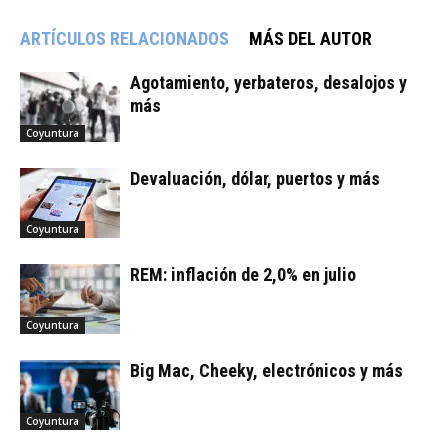
ARTÍCULOS RELACIONADOS
MÁS DEL AUTOR
Agotamiento, yerbateros, desalojos y
más
Coyuntura
Devaluación, dólar, puertos y más
Coyuntura
REM: inflación de 2,0% en julio
Coyuntura
Big Mac, Cheeky, electrónicos y más
Coyuntura