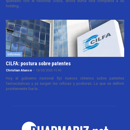
quedado con el nacional Sidus, ahora suma otra compañía a su
holding....
Informes
CILFA: postura sobre patentes
Christian Atance
-
18/03/2026 15:45
Hoy el gobierno nacional fijó nuevos criterios sobre patentes
farmacéuticas y ya surgen las críticas y posturas. La que se definió
prontamente fue la...