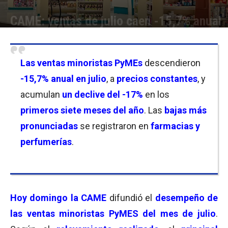
CAME: ventas de julio caen -15,7% anual
Por
Fede Conde
-
04/08/2024 12:00
Las ventas minoristas PyMEs
descendieron
-15,7% anual en julio
, a
precios constantes
, y
acumulan
un declive del -17%
en los
primeros siete meses del año
. Las
bajas más
pronunciadas
se registraron en
farmacias y
perfumerías
.
Hoy domingo la CAME
difundió el
desempeño de
las ventas minoristas PyMES del mes de julio
.