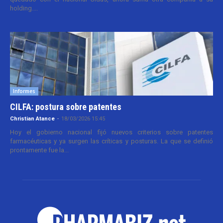
holding....
Informes
CILFA: postura sobre patentes
Christian Atance
-
18/03/2026 15:45
Hoy el gobierno nacional fijó nuevos criterios sobre patentes
farmacéuticas y ya surgen las críticas y posturas. La que se definió
prontamente fue la...