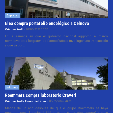
Empresas
Elea compra portafolio oncológico a Celnova
Cristina Kroll
-
20/03/2026 10:30
En la semana en que el gobierno nacional aggiornó el marco
normativo para las patentes farmacéuticas tuvo lugar una transacción
y que va por...
Informes
Roemmers compra laboratorio Craveri
Cristina Kroll / Florencia Lippo
-
05/05/2026 20:00
Menos de un año después de que el grupo Roemmers se haya
quedado con el nacional Sidus, ahora suma otra compañía a su