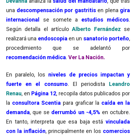
Devanna
analiza la
salud del mandatario
, que tras
una
descompensación por gastritis
en plena
gira
internacional
se somete a
estudios médicos
.
Según detalla el artículo
Alberto Fernández
se
realizará una
endoscopia
en un
sanatorio porteño
,
procedimiento que se adelantó por
recomendación médica
.
Ver La Nación.
En paralelo, los
niveles de precios
impactan y
fuerte en el consumo
. El periodista
Leandro
Renau
, en
Página 12
, recopila datos publicados por
la
consultora Scentia
para graficar la
caída en la
demanda
, que se
derrumbó un -4,5%
en octubre.
En tanto, interpreta que esa baja está
vinculada
con la inflación
, principalmente en los
comercios