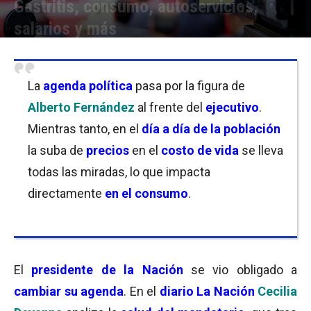
Gastritis, consumo, autoservicios,
salarios y más
Por
Equipo de Redacción
-
19/11/2022 12:15
La
agenda política
pasa por la figura de
Alberto Fernández
al frente del
ejecutivo
.
Mientras tanto, en el
día a día de la población
la suba de
precios
en el
costo de vida
se lleva
todas las miradas, lo que impacta
directamente
en el consumo
.
El
presidente de la Nación
se vio obligado a
cambiar su agenda
. En el
diario
La Nación
Cecilia