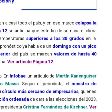
oción y
an a casi todo el país, y en ese marco
colapsa la
 12
se anticipa que este fin de semana el clima
temperaturas
superiores a los 30 grados
en la
l pronóstico ya habla de un
domingo con un pico
terior
del país se marcan
valores de hasta 40
ina.
Ver artículo Página 12
o. En
Infobae
, un artículo de
Martín Kanenguiser
o Massa
. Según el periodista, el
ministro de
u
círculo más cercano de empresarios
, quienes
ición ordenada
de cara a las elecciones del 2023,
epresidenta
Cristina Fernández de Kirchner
.
Ver