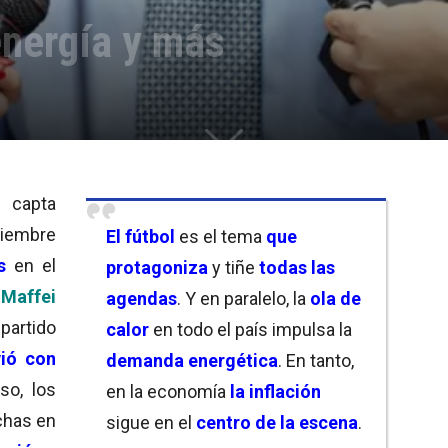
 energía y más
capta
ciembre
El fútbol
es el tema
que
s
en el
protagoniza
y tiñe
todas las
Maffei
agendas
. Y en paralelo, la
ola de
partido
calor
en todo el país impulsa la
vió con
demanda energética
. En tanto,
so, los
en la economía
la inflación
chas en
sigue en el
centro de la escena
.