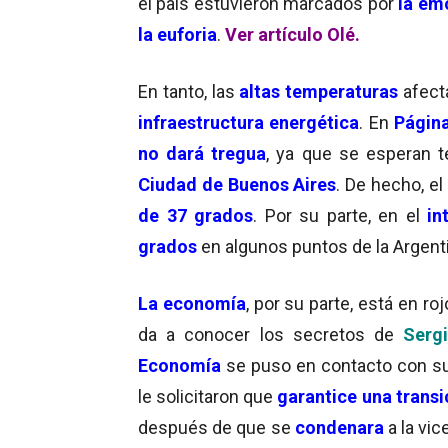
el país estuvieron marcados por
la em
la euforia
.
Ver artículo Olé.
En tanto, las
altas temperaturas
afect
infraestructura energética
. En
Página
no dará tregua
, ya que se esperan 
Ciudad de Buenos Aires
. De hecho, e
de 37 grados
. Por su parte, en el
in
grados
en algunos puntos de la Argent
La economía
, por su parte, está en roj
da a conocer los secretos de
Sergi
Economía
se puso en contacto con s
le solicitaron que
garantice una trans
después de que se
condenara
a la vic