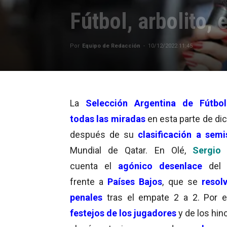
Fútbol, arbolito,
Por
Equipo de Redacción
-
10/12/2022 11:45
La
Selección Argentina de Fútbol
todas las miradas
en esta parte de di
después de su
clasificación a semi
Mundial de Qatar. En Olé,
Sergio 
cuenta el
agónico desenlace
del 
frente a
Países Bajos
, que se
resol
penales
tras el empate 2 a 2. Por e
festejos de los jugadores
y de los hin