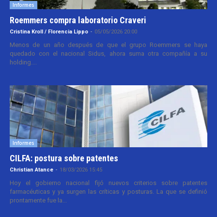
Informes
Roemmers compra laboratorio Craveri
Cristina Kroll / Florencia Lippo
-
05/05/2026 20:00
Menos de un año después de que el grupo Roemmers se haya
quedado con el nacional Sidus, ahora suma otra compañía a su
holding....
Informes
CILFA: postura sobre patentes
Christian Atance
-
18/03/2026 15:45
Hoy el gobierno nacional fijó nuevos criterios sobre patentes
farmacéuticas y ya surgen las críticas y posturas. La que se definió
prontamente fue la...