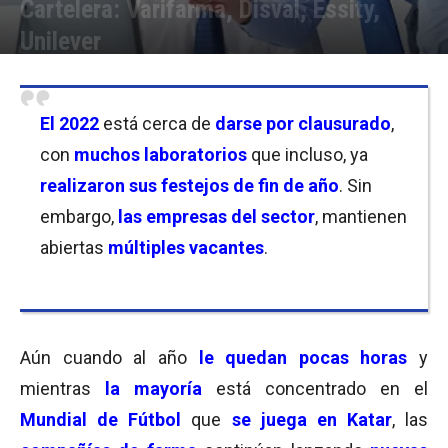
Cartelera: Varifarma, Disval, Essity,
Unilever
Por
Equipo de Redacción
-
09/12/2022 20:45
El 2022
está cerca de
darse por clausurado
,
con
muchos laboratorios
que incluso, ya
realizaron sus festejos de fin de año
. Sin
embargo,
las empresas del sector
, mantienen
abiertas
múltiples vacantes
.
Aún cuando al año
le quedan pocas horas
y
mientras
la mayoría
está concentrado en el
Mundial de Fútbol
que
se juega en Katar
, las