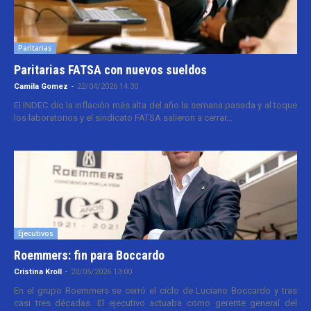
Paritarias
Paritarias FATSA con nuevos sueldos
Camila Gomez
-
22/04/2026 14:30
El INDEC dio la inflación más alta del año la semana pasada y al toque
los laboratorios y el sindicato FATSA salieron a cerrar...
Ejecutivos
Roemmers: fin para Boccardo
Cristina Kroll
-
20/05/2026 13:00
En el grupo Roemmers se cerró el ciclo de Luciano Boccardo y tras
casi tres décadas. El ejecutivo actuaba como gerente general del