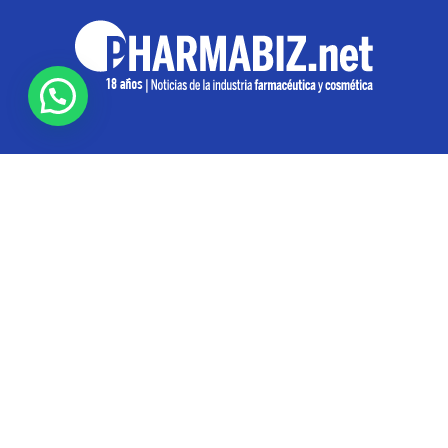
SOBRE NOSOTROS
Pharmabiz es un diario especializado en el quehacer
de la industria farmacéutica y cosmética. Investiga y
analiza noticias desde la Ciudad de Buenos Aires para
toda la región
Contáctanos:
info@pharmabiz.net
SEGUINOS