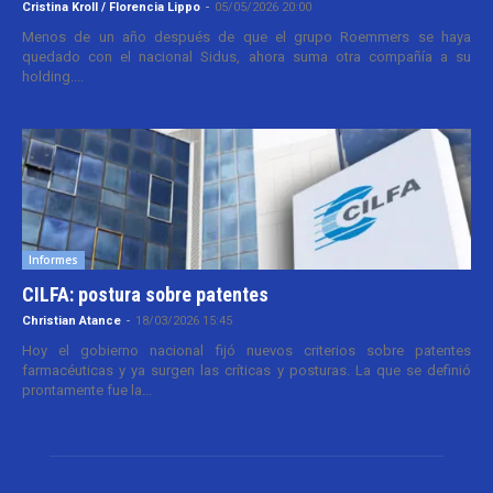
Cristina Kroll / Florencia Lippo
-
05/05/2026 20:00
Menos de un año después de que el grupo Roemmers se haya
quedado con el nacional Sidus, ahora suma otra compañía a su
holding....
Informes
CILFA: postura sobre patentes
Christian Atance
-
18/03/2026 15:45
Hoy el gobierno nacional fijó nuevos criterios sobre patentes
farmacéuticas y ya surgen las críticas y posturas. La que se definió
prontamente fue la...