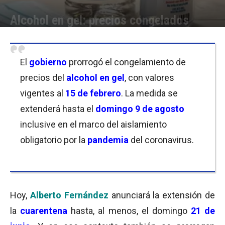
Alcohol en gel: precios congelados
Por
Equipo de Redacción
-
04/06/2020 10:15
El
gobierno
prorrogó el congelamiento de
precios del
alcohol en gel
, con valores
vigentes al
15 de febrero
. La medida se
extenderá hasta el
domingo 9 de agosto
inclusive en el marco del aislamiento
obligatorio por la
pandemia
del coronavirus.
Hoy,
Alberto Fernández
anunciará la extensión de
la
cuarentena
hasta, al menos, el domingo
21 de