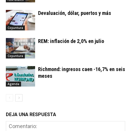
Devaluación, dólar, puertos y más
Coyuntura
REM: inflación de 2,0% en julio
Coyuntura
Richmond: ingresos caen -16,7% en seis
meses
Agenda
DEJA UNA RESPUESTA