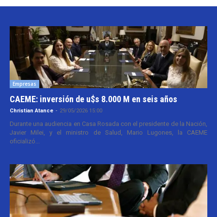
Empresas
CAEME: inversión de u$s 8.000 M en seis años
Christian Atance
-
29/05/2026 15:00
Durante una audiencia en Casa Rosada con el presidente de la Nación,
Javier Milei, y el ministro de Salud, Mario Lugones, la CAEME
oficializó...