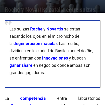
Roche y Novartis: batalla entre suizas
Por
Equipo de Redacción
-
04/06/2020 09:45
Las suizas
Roche
y
Novartis
se están
sacando los ojos en el micro nicho de
la
degeneración macular
. Las multis,
divididas en la ciudad de Basilea por el río Rin,
se enfrentan con
innovaciones
y buscan
ganar share
en negocios donde ambas son
grandes jugadoras.
La
competencia
entre laboratorios