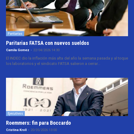
Paritarias
Paritarias FATSA con nuevos sueldos
Camila Gomez
-
22/04/2026 14:30
El INDEC dio la inflación más alta del año la semana pasada y al toque
los laboratorios y el sindicato FATSA salieron a cerrar...
Ejecutivos
Roemmers: fin para Boccardo
Cristina Kroll
-
20/05/2026 13:00