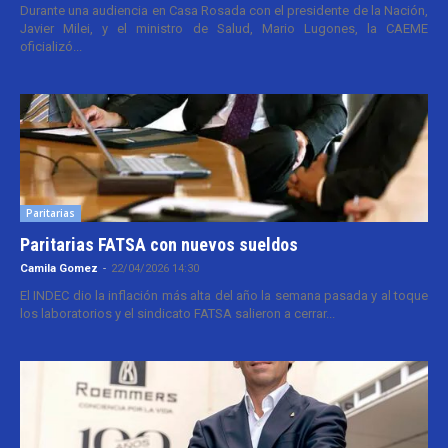
Durante una audiencia en Casa Rosada con el presidente de la Nación,
Javier Milei, y el ministro de Salud, Mario Lugones, la CAEME
oficializó...
Paritarias
Paritarias FATSA con nuevos sueldos
Camila Gomez
-
22/04/2026 14:30
El INDEC dio la inflación más alta del año la semana pasada y al toque
los laboratorios y el sindicato FATSA salieron a cerrar...