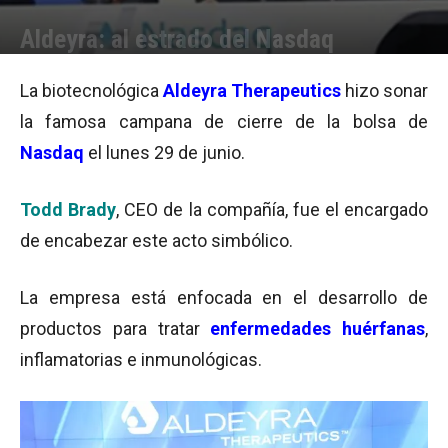
Aldeyra: al estrado del Nasdaq
Por
Equipo de Redacción
-
30/06/2015 09:45
La biotecnológica
Aldeyra Therapeutics
hizo sonar
la famosa campana de cierre de la bolsa de
Nasdaq
el lunes 29 de junio.
Todd Brady
, CEO de la compañía, fue el encargado
de encabezar este acto simbólico.
La empresa está enfocada en el desarrollo de
productos para tratar
enfermedades huérfanas
,
inflamatorias e inmunológicas.