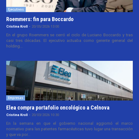
Ejecutivos
Roemmers: fin para Boccardo
Cristina Kroll
-
20/05/2026 13:00
En el grupo Roemmers se cerró el ciclo de Luciano Boccardo y tras
casi tres décadas. El ejecutivo actuaba como gerente general del
holding...
Empresas
Elea compra portafolio oncológico a Celnova
Cristina Kroll
-
20/03/2026 10:30
En la semana en que el gobierno nacional aggiornó el marco
normativo para las patentes farmacéuticas tuvo lugar una transacción
y que va por...