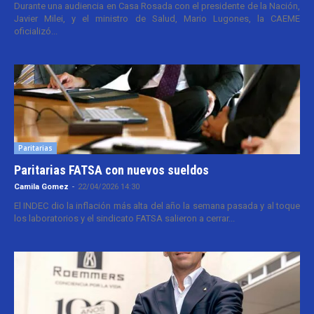
Durante una audiencia en Casa Rosada con el presidente de la Nación,
Javier Milei, y el ministro de Salud, Mario Lugones, la CAEME
oficializó...
Paritarias
Paritarias FATSA con nuevos sueldos
Camila Gomez
-
22/04/2026 14:30
El INDEC dio la inflación más alta del año la semana pasada y al toque
los laboratorios y el sindicato FATSA salieron a cerrar...