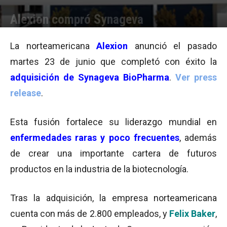
Alexion compró Synageva
Por
Equipo de Redacción
-
25/06/2015 11:15
La norteamericana
Alexion
anunció el pasado
martes 23 de junio que completó con éxito la
adquisición de Synageva BioPharma
.
Ver press
release
.
Esta fusión fortalece su liderazgo mundial en
enfermedades raras y poco frecuentes
, además
de crear una importante cartera de futuros
productos en la industria de la biotecnología.
Tras la adquisición, la empresa norteamericana
cuenta con más de 2.800 empleados, y
Felix Baker
,