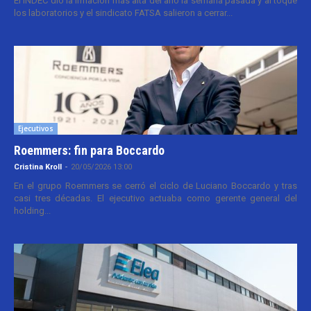
El INDEC dio la inflación más alta del año la semana pasada y al toque
los laboratorios y el sindicato FATSA salieron a cerrar...
Ejecutivos
Roemmers: fin para Boccardo
Cristina Kroll
-
20/05/2026 13:00
En el grupo Roemmers se cerró el ciclo de Luciano Boccardo y tras
casi tres décadas. El ejecutivo actuaba como gerente general del
holding...