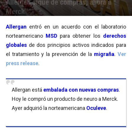
Allergan sigue de compras, ahora a
Merck
Por
Equipo de Redacción
-
07/07/2015 12:04
Allergan
entró en un acuerdo con el laboratorio
norteamericano
MSD
para obtener los
derechos
globales
de dos principios activos indicados para
el tratamiento y la prevención de la
migraña
.
Ver
press release
.
Allergan está
embalada con nuevas compras
.
Hoy le compró un producto de neuro a Merck.
Ayer adquirió la norteamericana
Oculeve
.