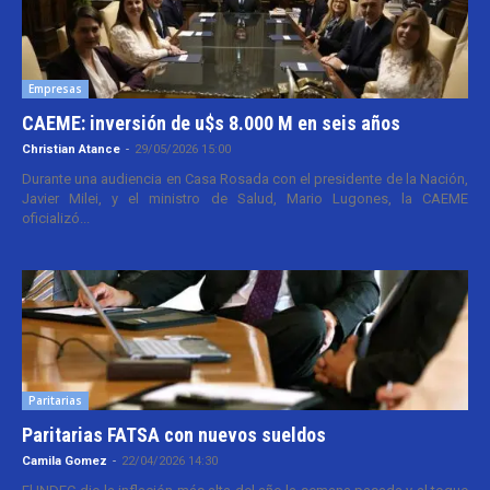
Empresas
CAEME: inversión de u$s 8.000 M en seis años
Christian Atance
-
29/05/2026 15:00
Durante una audiencia en Casa Rosada con el presidente de la Nación,
Javier Milei, y el ministro de Salud, Mario Lugones, la CAEME
oficializó...
Paritarias
Paritarias FATSA con nuevos sueldos
Camila Gomez
-
22/04/2026 14:30