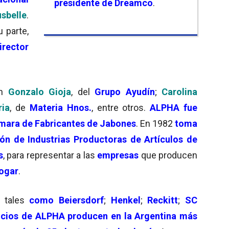
presidente de Dreamco
.
usbelle
.
u parte,
irector
án
Gonzalo Gioja
, del
Grupo Ayudín
;
Carolina
ria
, de
Materia Hnos.
, entre otros.
ALPHA fue
mara de Fabricantes de Jabones
. En 1982
toma
ón de Industrias Productoras de Artículos de
s
, para representar a las
empresas
que producen
hogar
.
 tales
como Beiersdorf
;
Henkel
;
Reckitt
;
SC
cios de ALPHA producen en la Argentina más