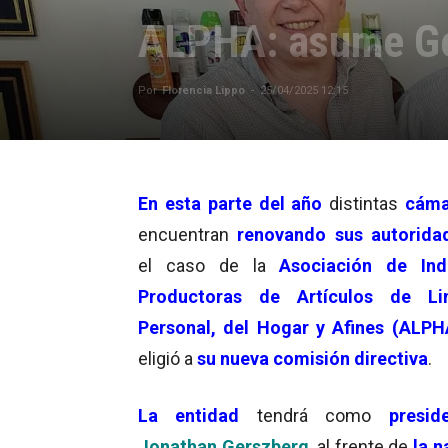
ALPHA: asume Ge
Por
Florencia Lippo
-
25/04/2025 12:15
En esta parte del año
distintas
cáma
encuentran
renovando sus autorida
el caso de la
Asociación de Indu
Productoras de Artículos de Li
Personal, del Hogar y Afines (ALPH
eligió a
su nueva comisión directiva
.
La
entidad
tendrá como
preside
Jonathan Gerszberg
, al frente de
la n