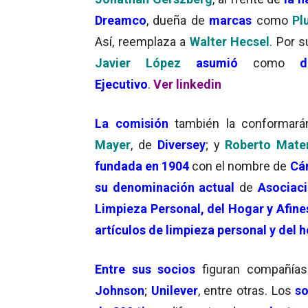
Dreamco
, dueña de
marcas
como
Pl
Así, reemplaza a
Walter Hecsel
. Por s
Javier Ló
pez
asumió
como
d
Ejecutivo
.
Ver linkedin
La
comisión
también la conformar
Mayer
, de
Diversey
; y
Roberto Mate
fundada en 1904
con el nombre de
Cá
su denominación actual
de
Asociaci
Limpieza Personal, del Hogar y Afine
artículos de limpieza personal y del 
Entre sus
socios
figuran compañías
Johnson
;
Unilever
, entre otras. Los
so