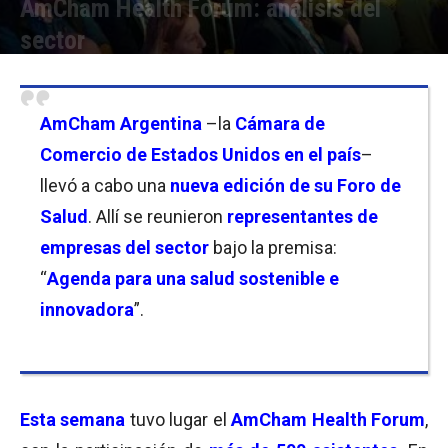
AmCham Health Forum: análisis del
sector
Por
Florencia Lippo
-
09/09/2025 17:45
AmCham Argentina
–la
Cámara de
Comercio de Estados Unidos en el país
–
llevó a cabo una
nueva edición de su Foro de
Salud
. Allí se reunieron
representantes de
empresas del sector
bajo la premisa:
“
Agenda para una salud sostenible e
innovadora
”.
Esta semana
tuvo lugar el
AmCham Health Forum
,