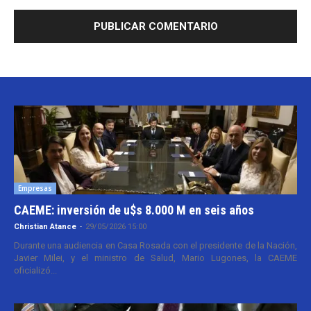
Empresas
CAEME: inversión de u$s 8.000 M en seis años
Christian Atance
-
29/05/2026 15:00
Durante una audiencia en Casa Rosada con el presidente de la Nación,
Javier Milei, y el ministro de Salud, Mario Lugones, la CAEME
oficializó...