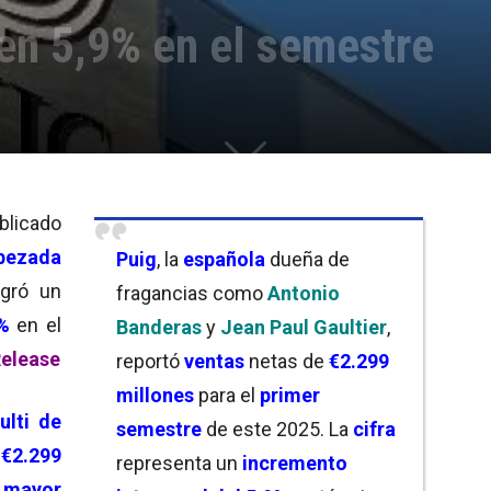
en 5,9% en el semestre
licado
bezada
Puig
, la
española
dueña de
ogró un
fragancias como
Antonio
%
en el
Banderas
y
Jean Paul Gaultier
,
Release
reportó
ventas
netas de
€2.299
millones
para el
primer
ulti de
semestre
de este 2025. La
cifra
ó
€2.299
representa un
incremento
l
mayor