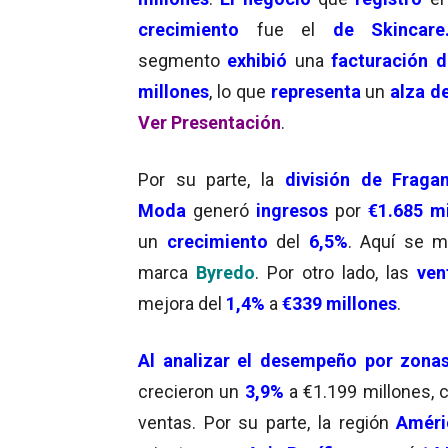
crecimiento
fue el
de Skincar
segmento
exhibió
una
facturación d
millones
, lo que
representa
un
alza d
Ver Presentación
.
Por su parte, la
división de
Fragan
Moda
generó
ingresos
por
€1.685 mi
un
crecimiento
del
6,5
%
. Aquí se m
marca
Byredo
. Por otro lado, las
ven
mejora del
1,4
%
a
€339 millones
.
Al analizar el
desempeño por zonas
crecieron un
3,9%
a €1.199 millones, c
ventas. Por su parte, la región
Améri