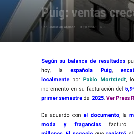
Puig: ventas crec
Por
Christian Atance
-
09/09/2025 14:00
Según su balance de resultados
pub
hoy, la
española Puig
,
enca
localmente
por
Pablo Mortstedt
, l
incremento en su facturación del
5,9
primer semestre
del
2025
.
Ver Press 
De acuerdo con
el documento
, la
m
moda y fragancias
factur
millones
.
El
negocio
que
registró
e