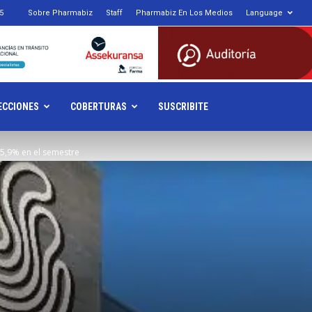
5
Sobre Pharmabiz
Staff
Pharmabiz En Los Medios
Language
armabiz.NET
ECCIONES
COBERTURAS
SUSCRIBITE
 5,9% en el semestre