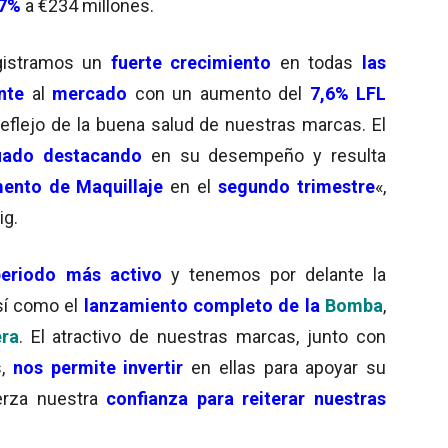
,7%
a €234 millones.
istramos un
fuerte crecimiento
en todas
las
nte
al
mercado
con un aumento del
7,6% LFL
eflejo de la buena salud de nuestras marcas. El
uado destacando
en su desempeño y resulta
nto de Maquillaje
en el
segundo trimestre
«,
ig.
periodo más activo
y tenemos por delante la
así como el
lanzamiento completo de la
Bomba
,
era
. El atractivo de nuestras marcas, junto con
s,
nos permite invertir
en ellas para apoyar su
uerza nuestra
confianza para reiterar nuestras