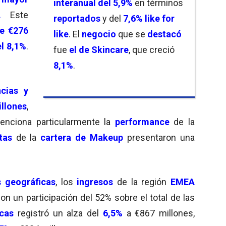
interanual del 5,9%
en términos
e.
Este
reportados
y del
7,6% like for
e €276
like
. El
negocio
que se
destacó
el 8,1%
.
fue
el de Skincare
, que creció
8,1%
.
cias y
llones
,
enciona particularmente la
performance
de la
tas
de la
cartera de Makeup
presentaron una
 geográficas
, los
ingresos
de la región
EMEA
on un participación del 52% sobre el total de las
cas
registró un alza del
6,5%
a €867 millones,