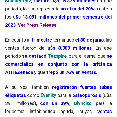
Manuel Paz
,
facturó u$s 15.835 millones
en ese
período, lo que representa
un alza del 20%
frente a
los
u$s 13.091 millones del primer semestre del
2023
.
Ver Press Release
En cuanto al
trimestre
terminado
el 30 de junio
, las
ventas fueron de
u$s 8.388 millones
. En ese
período
se destacó
Tezspire
, para el asma, que
se
comercializa en conjunto con la británica
AstraZeneca
y que
trepó un 76% en ventas
.
A su vez, también
registraron fuertes subas
etiquetas
como
Evenity
para la
osteoporosis
(u$s
391 millones),
con un 39%
,
Blyncito
, para la
leucemia linfoblástica aguda, cuyas
ventas