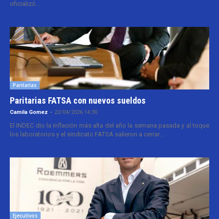
oficializó...
Paritarias
Paritarias FATSA con nuevos sueldos
Camila Gomez
-
22/04/2026 14:30
El INDEC dio la inflación más alta del año la semana pasada y al toque
los laboratorios y el sindicato FATSA salieron a cerrar...
Ejecutivos