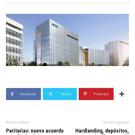
Facebook
Twitter
Pinterest
Artículo anterior
Artículo siguiente
Paritarias: nuevo acuerdo
Hardlanding, depósitos,