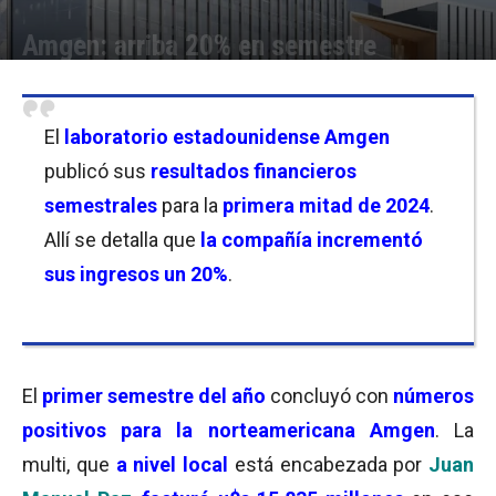
Amgen: arriba 20% en semestre
Por
Florencia Lippo
-
06/08/2024 18:15
El
laboratorio estadounidense
Amgen
publicó sus
resultados financieros
semestrales
para la
primera mitad de 2024
.
Allí se detalla que
la compañía incrementó
sus ingresos un 20%
.
El
primer semestre del año
concluyó con
números
positivos para la norteamericana Amgen
. La
multi, que
a nivel local
está encabezada por
Juan