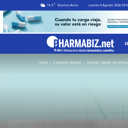
C
14.3
Buenos Aires
Jueves 6 Agosto 2026 03:0
Ph
S
Inicio
Consumo Masivo
Amodil, rápido de reflejo