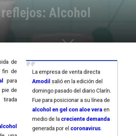
 reflejos: Alcohol
ápida de
 fin de
La empresa de venta directa
al
para
Amodil
salió en la edición del
 pie de
domingo pasado del diario Clarín.
 tirada
Fue para posicionar a su línea de
alcohol en gel con aloe vera
en
medio de la
creciente demanda
lcohol
generada por el
coronavirus
.
de una