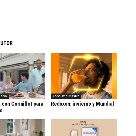
AUTOR
sivo
Consumo Masivo
con Cormillot para
Redoxon: invierno y Mundial
cs