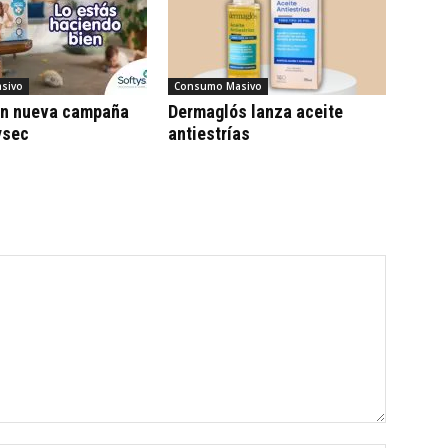
sivo
Consumo Masivo
on nueva campaña
Dermaglós lanza aceite
ysec
antiestrías