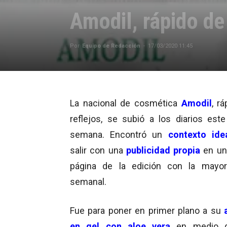
Amodil, rápido de
Por
Equipo de Redacción
-
17/03/2020 11:45
La nacional de cosmética
Amodil
, r
reflejos, se subió a los diarios este
semana. Encontró un
contexto ide
salir con una
publicidad propia
en un
página de la edición con la mayor
semanal.
Fue para poner en primer plano a su
a
en gel con aloe vera
en medio 