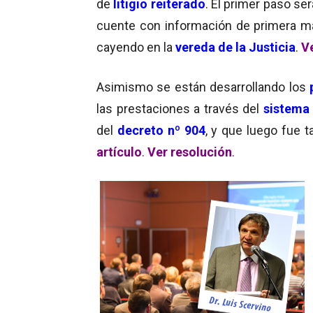
de
litigio reiterado
. El primer paso se
cuente con información de primera ma
cayendo en la
vereda de la Justicia
.
Ve
Asimismo
se están
desarrollando los
las prestaciones a través del
sistema 
del
decreto nº 904
, y que luego fue t
artículo
.
Ver resolución
.