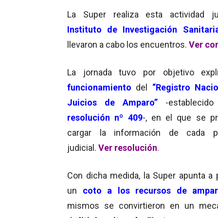
La Super realiza esta actividad j
Instituto de Investigación Sanitar
llevaron a cabo los encuentros.
Ver co
La jornada
tuvo por objetivo expli
funcionamiento
del
“Registro Naci
Juicios de Amparo”
-establecido
resolución nº 409
-, en el que se p
cargar la información de cada p
judicial.
Ver resolución
.
Con dicha medida, la Super apunta a 
un
coto a los recursos de ampa
mismos se convirtieron en un mec