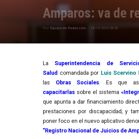
Amparos: va de re
Por
Equipo de Redacción
-
14/12/2016 08:30
La
Superintendencia de Servic
Salud
comandada por
Luis Scervino
las
Obras Sociales
. Es que as
capacitarlas
sobre el sistema
«Integ
que apunta a dar financiamiento direct
prestaciones por discapacidad, y ta
poner foco en el nuevo aplicativo den
“Registro Nacional de Juicios de Am