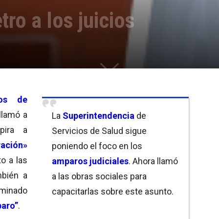
tro a los juicios
ios de
llamó a
La
Superintendencia
de
pira a
Servicios de Salud sigue
ración»
poniendo el foco en los
o a las
amparos judiciales
. Ahora llamó
mbién a
a las obras sociales para
ominado
capacitarlas sobre este asunto.
paro”
.