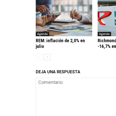
Agenda
Agenda
REM: inflación de 2,0% en
Richmond
julio
-16,7% e
DEJA UNA RESPUESTA