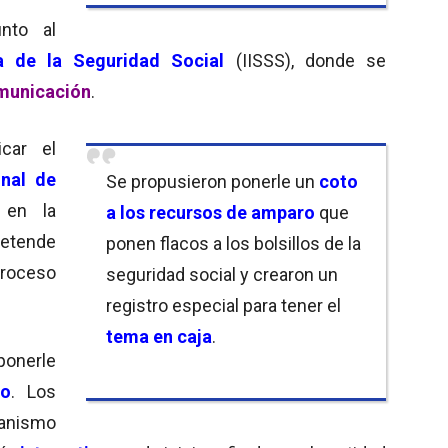
unto al
ia de la Seguridad Social
(IISSS), donde se
municación
.
car el
onal de
Se propusieron ponerle un
coto
 en la
a los recursos de amparo
que
retende
ponen flacos a los bolsillos de la
roceso
seguridad social y crearon un
registro especial para tener el
tema en caja
.
ponerle
ro
. Los
anismo