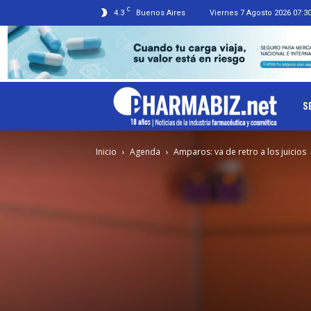
C
4.3
Buenos Aires
Viernes 7 Agosto 2026 07:3
Ph
S
Inicio
Agenda
Amparos: va de retro a los juicios