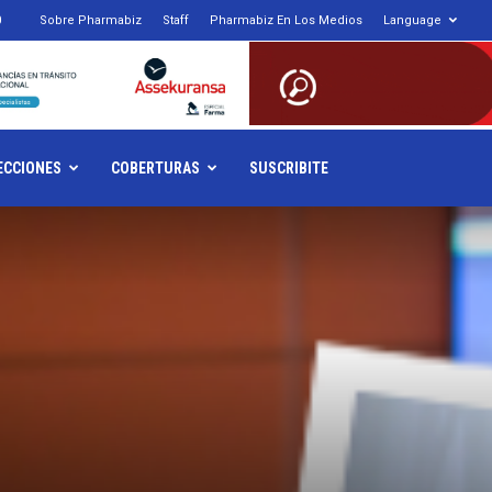
0
Sobre Pharmabiz
Staff
Pharmabiz En Los Medios
Language
armabiz.NET
ECCIONES
COBERTURAS
SUSCRIBITE