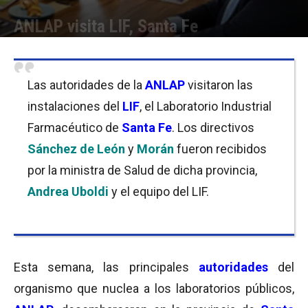
ANLAP visita LIF, Santa Fe
Por
Equipo de Redacción
-
07/11/2018 09:00
Las autoridades de la
ANLAP
visitaron las
instalaciones del
LIF
, el Laboratorio Industrial
Farmacéutico de
Santa Fe
. Los directivos
Sánchez de León
y
Morán
fueron recibidos
por la ministra de Salud de dicha provincia,
Andrea Uboldi
y el equipo del LIF.
Esta semana, las principales
autoridades
del
organismo que nuclea a los laboratorios públicos,