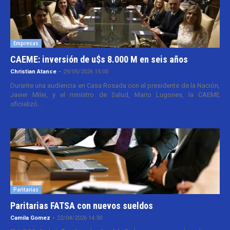
Empresas
CAEME: inversión de u$s 8.000 M en seis años
Christian Atance
-
29/05/2026 15:00
Durante una audiencia en Casa Rosada con el presidente de la Nación,
Javier Milei, y el ministro de Salud, Mario Lugones, la CAEME
oficializó...
Paritarias
Paritarias FATSA con nuevos sueldos
Camila Gomez
-
22/04/2026 14:30