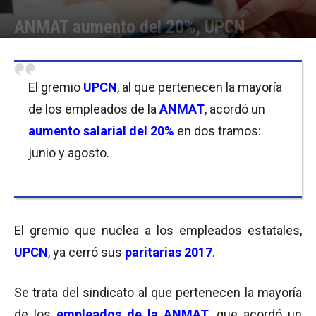
ANMAT aumento del 20%, UPCN
Por
Equipo de Redacción
-
17/05/2017 10:45
El gremio
UPCN
, al que pertenecen la mayoría
de los empleados de la
ANMAT
, acordó un
aumento salarial del 20%
en dos tramos:
junio y agosto.
El gremio que nuclea a los empleados estatales,
UPCN
, ya cerró sus
paritarias 2017
.
Se trata del sindicato al que pertenecen la mayoría
de los
empleados de la ANMAT
, que acordó un