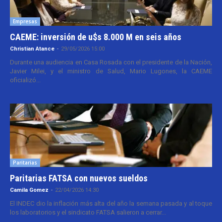
Empresas
CAEME: inversión de u$s 8.000 M en seis años
Christian Atance
-
29/05/2026 15:00
Durante una audiencia en Casa Rosada con el presidente de la Nación,
Javier Milei, y el ministro de Salud, Mario Lugones, la CAEME
oficializó...
Paritarias
Paritarias FATSA con nuevos sueldos
Camila Gomez
-
22/04/2026 14:30
El INDEC dio la inflación más alta del año la semana pasada y al toque
los laboratorios y el sindicato FATSA salieron a cerrar...