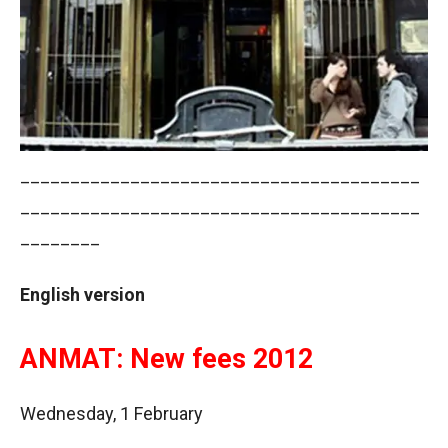
________________________________________
________________________________________
________
English version
ANMAT: New fees 2012
Wednesday, 1 February