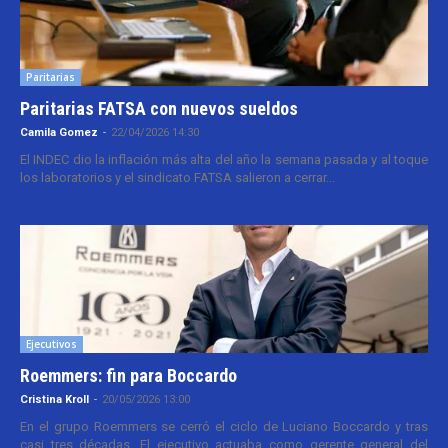
Paritarias
Paritarias FATSA con nuevos sueldos
Camila Gomez
-
22/04/2026 14:30
El INDEC dio la inflación más alta del año la semana pasada y al toque
los laboratorios y el sindicato FATSA salieron a cerrar...
Ejecutivos
Roemmers: fin para Boccardo
Cristina Kroll
-
20/05/2026 13:00
En el grupo Roemmers se cerró el ciclo de Luciano Boccardo y tras
casi tres décadas. El ejecutivo actuaba como gerente general del