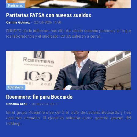
Paritarias
Paritarias FATSA con nuevos sueldos
Camila Gomez
-
22/04/2026 14:30
El INDEC dio la inflación más alta del año la semana pasada y al toque
los laboratorios y el sindicato FATSA salieron a cerrar...
Ejecutivos
Roemmers: fin para Boccardo
Cristina Kroll
-
20/05/2026 13:00
En el grupo Roemmers se cerró el ciclo de Luciano Boccardo y tras
casi tres décadas. El ejecutivo actuaba como gerente general del
holding...