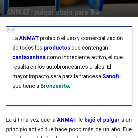
ANMAT: pulgar abajo para IFA
Por
Micaela Bitch
-
11/07/2018 10:00
La
ANMAT
prohibió el uso y comercialización
de todos los
productos
que contengan
cantaxantina
como ingrediente activo, el que
resalta en los autobronceantes orales. El
mayor impacto será para la francesa
Sanofi
que tiene a
Bronzearte
.
La última vez que la
ANMAT
le
bajó el pulgar
a un
principio activo fue hace poco más de un año. Fue