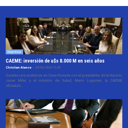
Empresas
CAEME: inversión de u$s 8.000 M en seis años
Christian Atance
-
29/05/2026 15:00
Durante una audiencia en Casa Rosada con el presidente de la Nación,
Javier Milei, y el ministro de Salud, Mario Lugones, la CAEME
oficializó...