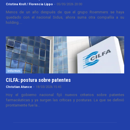
Cristina Kroll / Florencia Lippo
-
05/05/2026 20:00
Menos de un año después de que el grupo Roemmers se haya
quedado con el nacional Sidus, ahora suma otra compañía a su
holding....
Informes
CILFA: postura sobre patentes
Christian Atance
-
18/03/2026 15:45
Hoy el gobierno nacional fijó nuevos criterios sobre patentes
farmacéuticas y ya surgen las críticas y posturas. La que se definió
prontamente fue la...