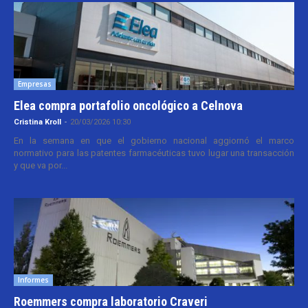
Empresas
Elea compra portafolio oncológico a Celnova
Cristina Kroll
-
20/03/2026 10:30
En la semana en que el gobierno nacional aggiornó el marco
normativo para las patentes farmacéuticas tuvo lugar una transacción
y que va por...
Informes
Roemmers compra laboratorio Craveri