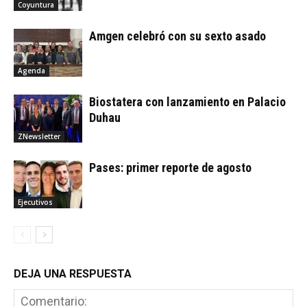
Coyuntura
Amgen celebró con su sexto asado
Agenda
Biostatera con lanzamiento en Palacio
Duhau
ZNewsletter
Pases: primer reporte de agosto
Ejecutivos
DEJA UNA RESPUESTA