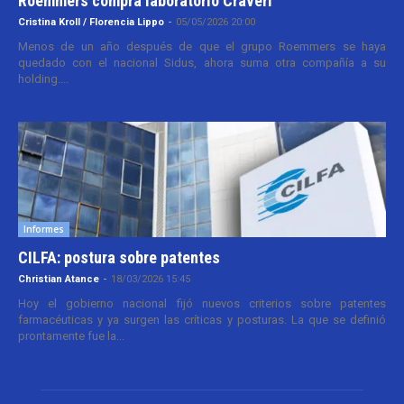
Roemmers compra laboratorio Craveri
Cristina Kroll / Florencia Lippo
-
05/05/2026 20:00
Menos de un año después de que el grupo Roemmers se haya
quedado con el nacional Sidus, ahora suma otra compañía a su
holding....
Informes
CILFA: postura sobre patentes
Christian Atance
-
18/03/2026 15:45
Hoy el gobierno nacional fijó nuevos criterios sobre patentes
farmacéuticas y ya surgen las críticas y posturas. La que se definió
prontamente fue la...