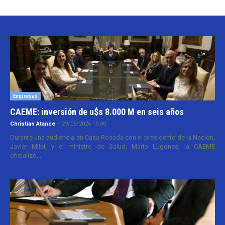
Empresas
CAEME: inversión de u$s 8.000 M en seis años
Christian Atance
-
29/05/2026 15:00
Durante una audiencia en Casa Rosada con el presidente de la Nación,
Javier Milei, y el ministro de Salud, Mario Lugones, la CAEME
oficializó...