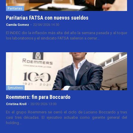
Paritarias
Paritarias FATSA con nuevos sueldos
Camila Gomez
-
22/04/2026 14:30
El INDEC dio la inflación más alta del año la semana pasada y al toque
los laboratorios y el sindicato FATSA salieron a cerrar...
Ejecutivos
Roemmers: fin para Boccardo
Cristina Kroll
-
20/05/2026 13:00
En el grupo Roemmers se cerró el ciclo de Luciano Boccardo y tras
casi tres décadas. El ejecutivo actuaba como gerente general del
holding...