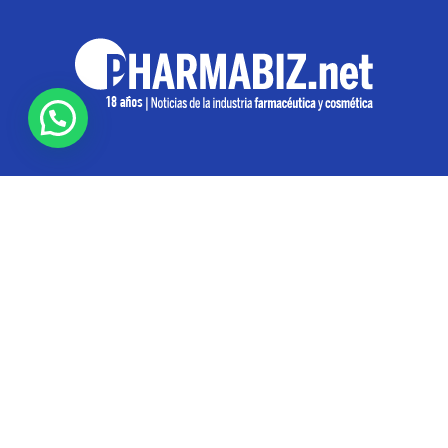
SOBRE NOSOTROS
Pharmabiz es un diario especializado en el quehacer
de la industria farmacéutica y cosmética. Investiga y
analiza noticias desde la Ciudad de Buenos Aires para
toda la región
Contáctanos:
info@pharmabiz.net
SEGUINOS