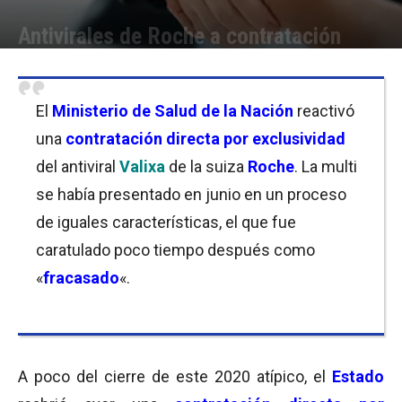
Antivirales de Roche a contratación
Por
Florencia Costas / Mariana Currás / Javier Bartolomeo
-
12/11/2020 10:45
El
Ministerio de Salud de la Nación
reactivó
una
contratación directa por exclusividad
del antiviral
Valixa
de la suiza
Roche
. La multi
se había presentado en junio en un proceso
de iguales características, el que fue
caratulado poco tiempo después como
«
fracasado
«.
A poco del cierre de este 2020 atípico, el
Estado