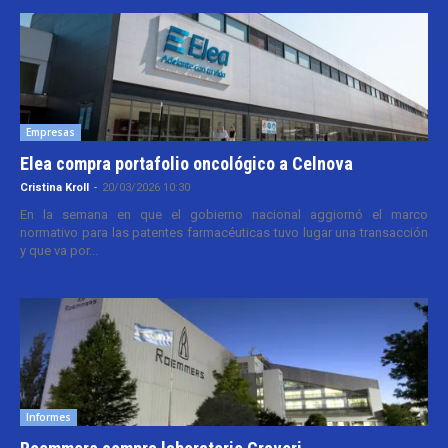
Empresas
Elea compra portafolio oncológico a Celnova
Cristina Kroll
-
20/03/2026 10:30
En la semana en que el gobierno nacional aggiornó el marco
normativo para las patentes farmacéuticas tuvo lugar una transacción
y que va por...
Informes