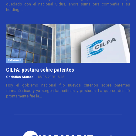
quedado con el nacional Sidus, ahora suma otra compañía a su
holding....
Informes
CILFA: postura sobre patentes
Christian Atance
-
18/03/2026 15:45
Hoy el gobierno nacional fijó nuevos criterios sobre patentes
farmacéuticas y ya surgen las críticas y posturas. La que se definió
prontamente fue la...