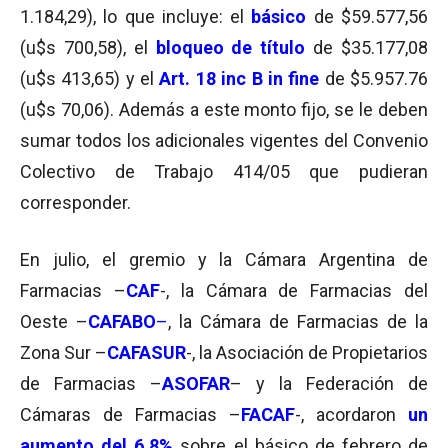
1.184,29), lo que incluye: el
básico
de $59.577,56
(u$s 700,58), el
bloqueo de título
de $35.177,08
(u$s 413,65) y el
Art. 18 inc B in fine
de $5.957.76
(u$s 70,06). Además a este monto fijo, se le deben
sumar todos los adicionales vigentes del Convenio
Colectivo de Trabajo 414/05 que pudieran
corresponder.
En julio, el gremio y la Cámara Argentina de
Farmacias –
CAF
-, la Cámara de Farmacias del
Oeste –
CAFABO
–
, la Cámara de Farmacias de la
Zona Sur –
CAFASUR
-, la Asociación de Propietarios
de Farmacias –
ASOFAR
– y la Federación de
Cámaras de Farmacias –
FACAF
-, acordaron
un
aumento del 6.8%
sobre el básico de febrero de