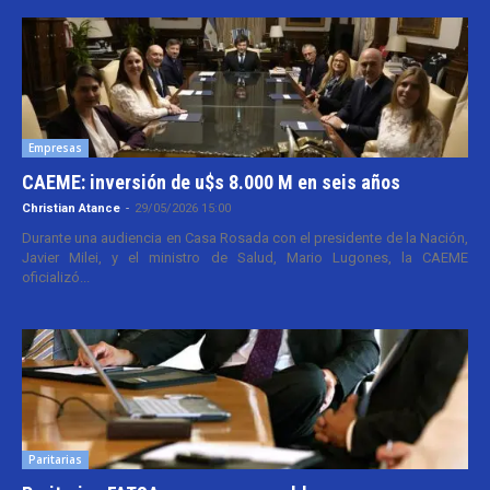
Empresas
CAEME: inversión de u$s 8.000 M en seis años
Christian Atance
-
29/05/2026 15:00
Durante una audiencia en Casa Rosada con el presidente de la Nación,
Javier Milei, y el ministro de Salud, Mario Lugones, la CAEME
oficializó...
Paritarias