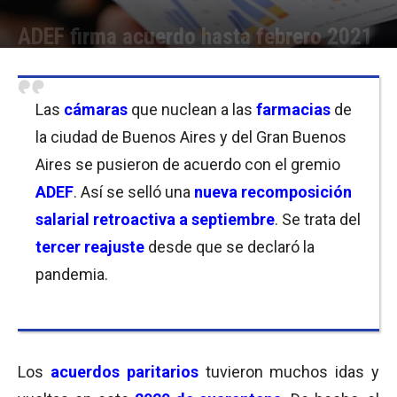
ADEF firma acuerdo hasta febrero 2021
Por
Javier Bartolomeo
-
12/11/2020 11:15
Las
cámaras
que nuclean a las
farmacias
de
la ciudad de Buenos Aires y del Gran Buenos
Aires se pusieron de acuerdo con el gremio
ADEF
. Así se selló una
nueva recomposición
salarial retroactiva a septiembre
. Se trata del
tercer reajuste
desde que se declaró la
pandemia.
Los
acuerdos paritarios
tuvieron muchos idas y