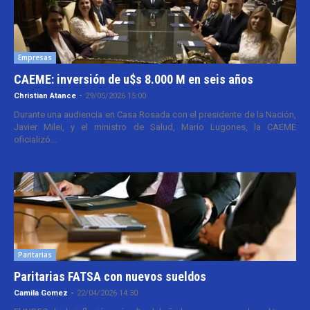
Empresas
CAEME: inversión de u$s 8.000 M en seis años
Christian Atance
-
29/05/2026 15:00
Durante una audiencia en Casa Rosada con el presidente de la Nación,
Javier Milei, y el ministro de Salud, Mario Lugones, la CAEME
oficializó...
Paritarias
Paritarias FATSA con nuevos sueldos
Camila Gomez
-
22/04/2026 14:30