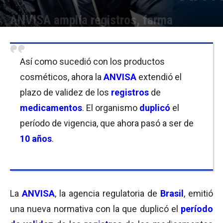
ANVISA amplía registros, farma
Por
Equipo de Redacción
-
23/01/2020 09:30
Así como sucedió con los productos
cosméticos, ahora la
ANVISA
extendió el
plazo de validez de los
registros
de
medicamentos
. El organismo
duplicó
el
período de vigencia, que ahora pasó a ser de
10 años
.
La
ANVISA
, la agencia regulatoria de
Brasil
, emitió
una nueva normativa con la que duplicó el
período