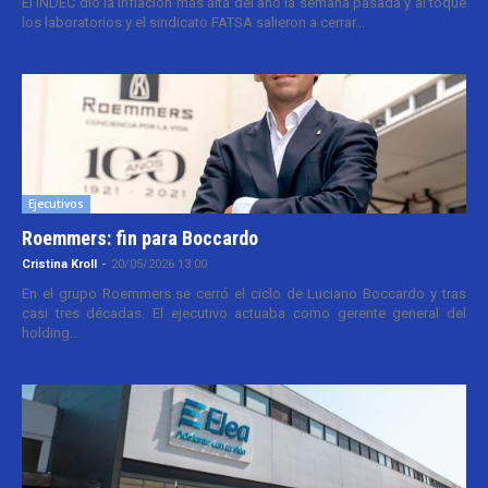
El INDEC dio la inflación más alta del año la semana pasada y al toque
los laboratorios y el sindicato FATSA salieron a cerrar...
Ejecutivos
Roemmers: fin para Boccardo
Cristina Kroll
-
20/05/2026 13:00
En el grupo Roemmers se cerró el ciclo de Luciano Boccardo y tras
casi tres décadas. El ejecutivo actuaba como gerente general del
holding...