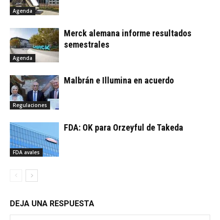
Agenda
Merck alemana informe resultados
semestrales
Agenda
Malbrán e Illumina en acuerdo
Regulaciones
FDA: OK para Orzeyful de Takeda
FDA avales
DEJA UNA RESPUESTA