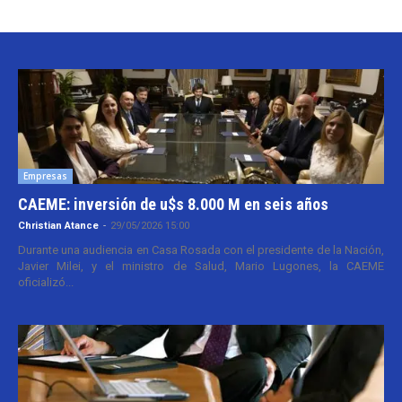
Empresas
CAEME: inversión de u$s 8.000 M en seis años
Christian Atance
-
29/05/2026 15:00
Durante una audiencia en Casa Rosada con el presidente de la Nación,
Javier Milei, y el ministro de Salud, Mario Lugones, la CAEME
oficializó...