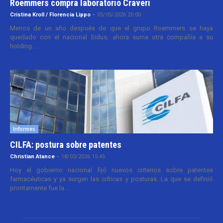
Roemmers compra laboratorio Craveri
Cristina Kroll / Florencia Lippo
-
05/05/2026 20:00
Menos de un año después de que el grupo Roemmers se haya
quedado con el nacional Sidus, ahora suma otra compañía a su
holding....
Informes
CILFA: postura sobre patentes
Christian Atance
-
18/03/2026 15:45
Hoy el gobierno nacional fijó nuevos criterios sobre patentes
farmacéuticas y ya surgen las críticas y posturas. La que se definió
prontamente fue la...