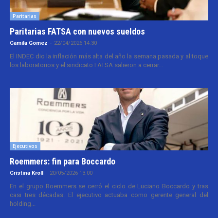
Paritarias
Paritarias FATSA con nuevos sueldos
Camila Gomez
-
22/04/2026 14:30
El INDEC dio la inflación más alta del año la semana pasada y al toque
los laboratorios y el sindicato FATSA salieron a cerrar...
Ejecutivos
Roemmers: fin para Boccardo
Cristina Kroll
-
20/05/2026 13:00
En el grupo Roemmers se cerró el ciclo de Luciano Boccardo y tras
casi tres décadas. El ejecutivo actuaba como gerente general del
holding...