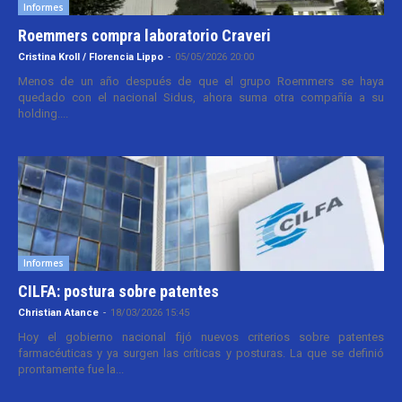
Informes
Roemmers compra laboratorio Craveri
Cristina Kroll / Florencia Lippo
-
05/05/2026 20:00
Menos de un año después de que el grupo Roemmers se haya
quedado con el nacional Sidus, ahora suma otra compañía a su
holding....
Informes
CILFA: postura sobre patentes
Christian Atance
-
18/03/2026 15:45
Hoy el gobierno nacional fijó nuevos criterios sobre patentes
farmacéuticas y ya surgen las críticas y posturas. La que se definió
prontamente fue la...