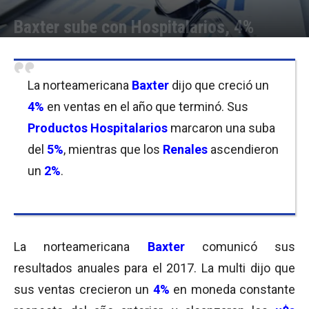
Baxter sube con Hospitalarios, 4%
Por
Equipo de Redacción
-
01/02/2018 10:45
La norteamericana
Baxter
dijo que creció un
4%
en ventas en el año que terminó. Sus
Productos Hospitalarios
marcaron una suba
del
5%
, mientras que los
Renales
ascendieron
un
2%
.
La norteamericana
Baxter
comunicó sus
resultados anuales para el 2017. La multi dijo que
sus ventas crecieron un
4%
en moneda constante