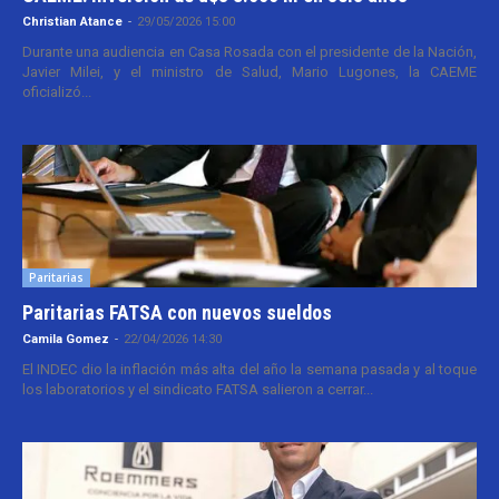
Christian Atance
-
29/05/2026 15:00
Durante una audiencia en Casa Rosada con el presidente de la Nación,
Javier Milei, y el ministro de Salud, Mario Lugones, la CAEME
oficializó...
Paritarias
Paritarias FATSA con nuevos sueldos
Camila Gomez
-
22/04/2026 14:30
El INDEC dio la inflación más alta del año la semana pasada y al toque
los laboratorios y el sindicato FATSA salieron a cerrar...