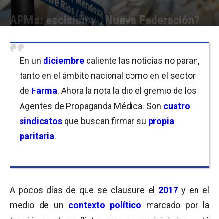
APMs: escisión y ¿Nueva Federación?
Por
Cristina Kroll
-
19/12/2017 13:00
En un
diciembre
caliente las noticias no paran,
tanto en el ámbito nacional como en el sector
de
Farma
. Ahora la nota la dio el gremio de los
Agentes de Propaganda Médica. Son
cuatro
sindicatos
que buscan firmar su
propia
paritaria
.
A pocos días de que se clausure el
2017
y en el
medio de un
contexto político
marcado por la