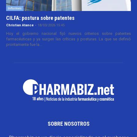
Informes
CILFA: postura sobre patentes
Christian Atance
-
18/03/2026 15:45
Hoy el gobierno nacional fijó nuevos criterios sobre patentes
farmacéuticas y ya surgen las críticas y posturas. La que se definió
prontamente fue la...
SOBRE NOSOTROS