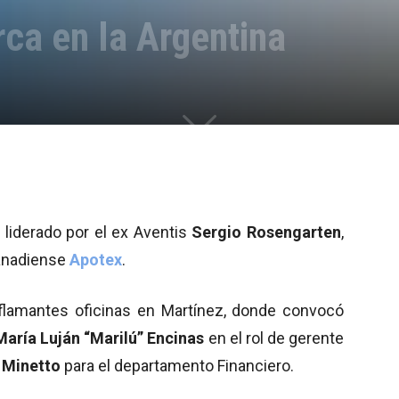
ca en la Argentina
 liderado por el ex Aventis
Sergio Rosengarten
,
canadiense
Apotex
.
 flamantes oficinas en Martínez, donde convocó
María Luján “Marilú” Encinas
en el rol de gerente
a Minetto
para el departamento Financiero.