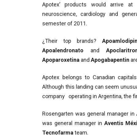
Apotex’ products would arrive at
neuroscience, cardiology and gener
semester of 2011.
¿Their top brands?
Apoamlodip
Apoalendronato
and
Apoclaritr
Apoparoxetina
and
Apogabapentin
are
Apotex belongs to Canadian capitals 
Although this landing can seem unusual
company operating in Argentina, the f
Rosengarten was general manager in
was general manager in
Aventis Méx
Tecnofarma
team.