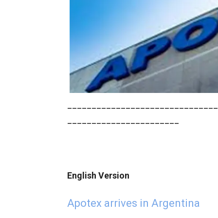
_______________________________
_______________________
English Version
Apotex arrives in Argentina