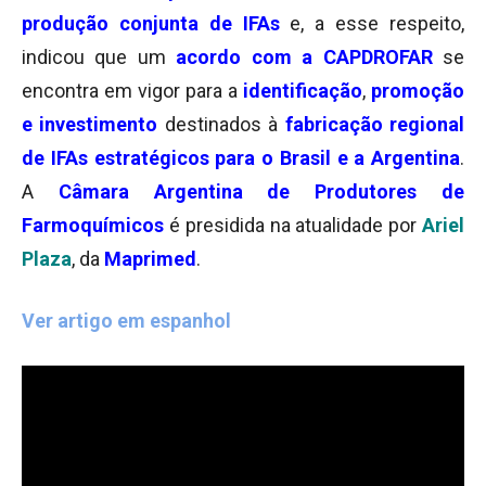
produção conjunta de IFAs
e, a esse respeito,
indicou que um
acordo com a
CAPDROFAR
se
encontra em vigor para a
identificação
,
promoção
e investimento
destinados à
fabricação regional
de IFAs estratégicos
para o Brasil e a Argentina
.
A
Câmara Argentina de Produtores de
Farmoquímicos
é presidida na atualidade por
Ariel
Plaza
, da
Maprimed
.
Ver artigo em espanhol