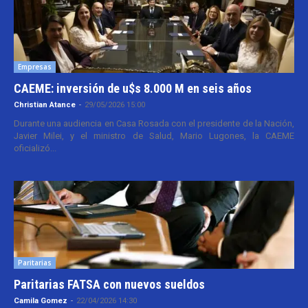
Empresas
CAEME: inversión de u$s 8.000 M en seis años
Christian Atance
-
29/05/2026 15:00
Durante una audiencia en Casa Rosada con el presidente de la Nación,
Javier Milei, y el ministro de Salud, Mario Lugones, la CAEME
oficializó...
Paritarias
Paritarias FATSA con nuevos sueldos
Camila Gomez
-
22/04/2026 14:30