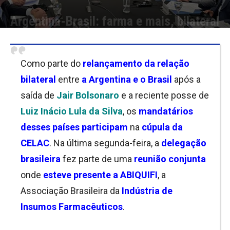
Argentina-Brasil: farma e mais, bilateral
Por
Flavia Nanio
-
23/01/2023 13:30
Como parte do
relançamento da relação
bilateral
entre
a Argentina e o Brasil
após a
saída de
Jair Bolsonaro
e a reciente posse de
Luiz Inácio Lula da Silva
, os
mandatários
desses países participam
na
cúpula da
CELAC
. Na última segunda-feira, a
delegação
brasileira
fez parte de uma
reunião conjunta
onde
esteve presente a ABIQUIFI
, a
Associação Brasileira da
Indústria de
Insumos Farmacêuticos
.