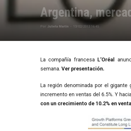
Argentina, merca
Por
Julieta Martín
-
13/02/2013 16:45
La compañía francesa
L’Oréal
anunc
semana.
Ver presentación.
La región denominada por el gigant
incremento en ventas del 6.5%. Y hacia e
con un crecimiento de 10.2% en venta