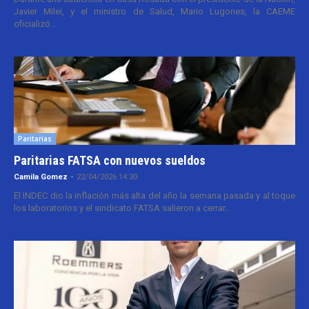
Javier Milei, y el ministro de Salud, Mario Lugones, la CAEME
oficializó...
Paritarias
Paritarias FATSA con nuevos sueldos
Camila Gomez
-
22/04/2026 14:30
El INDEC dio la inflación más alta del año la semana pasada y al toque
los laboratorios y el sindicato FATSA salieron a cerrar...