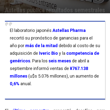
Astellas publica resultados semestrales
Por
Joseph Foley
-
01/11/2023 17:00
El laboratorio japonés
Astellas Pharma
recortó su pronóstico de ganancias para el
año por
más de la mitad
debido al costo de su
adquisición de
Iveric Bio
y la
competencia de
genéricos
. Para los
seis meses
de abril a
septiembre informó ventas de
¥
767.138
millones
(u$s 5.076 millones), un aumento de
0,6%
anual.