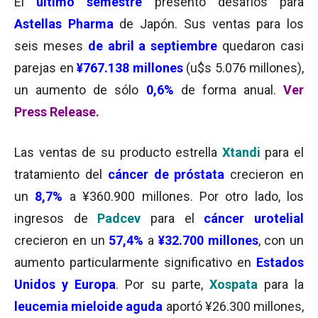
El
último semestre
presentó desafíos para
Astellas Pharma
de Japón. Sus ventas para los
seis meses
de abril a septiembre
quedaron casi
parejas en
¥767.138 millones
(u$s 5.076 millones),
un aumento de sólo
0,6%
de forma anual.
Ver
Press Release.
Las ventas de su producto estrella
Xtandi
para el
tratamiento del
cáncer de próstata
crecieron en
un
8,7%
a ¥360.900 millones. Por otro lado, los
ingresos de
Padcev
para el
cáncer urotelial
crecieron en un
57,4%
a
¥32.700 millones
, con un
aumento particularmente significativo en
Estados
Unidos y Europa
. Por su parte,
Xospata
para la
leucemia mieloide aguda
aportó ¥26.300 millones,