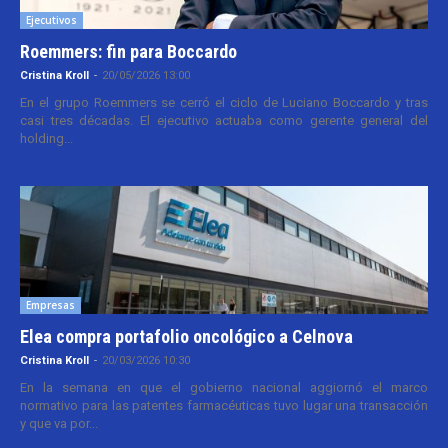
Ejecutivos
Roemmers: fin para Boccardo
Cristina Kroll
-
20/05/2026 13:00
En el grupo Roemmers se cerró el ciclo de Luciano Boccardo y tras
casi tres décadas. El ejecutivo actuaba como gerente general del
holding...
Empresas
Elea compra portafolio oncológico a Celnova
Cristina Kroll
-
20/03/2026 10:30
En la semana en que el gobierno nacional aggiornó el marco
normativo para las patentes farmacéuticas tuvo lugar una transacción
y que va por...