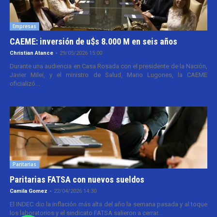
Empresas
CAEME: inversión de u$s 8.000 M en seis años
Christian Atance
-
29/05/2026 15:00
Durante una audiencia en Casa Rosada con el presidente de la Nación,
Javier Milei, y el ministro de Salud, Mario Lugones, la CAEME
oficializó...
Paritarias
Paritarias FATSA con nuevos sueldos
Camila Gomez
-
22/04/2026 14:30
El INDEC dio la inflación más alta del año la semana pasada y al toque
los laboratorios y el sindicato FATSA salieron a cerrar...