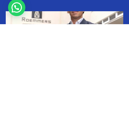
Ejecutivos
Roemmers: fin para Boccardo
Cristina Kroll
-
20/05/2026 13:00
En el grupo Roemmers se cerró el ciclo de Luciano Boccardo y tras
casi tres décadas. El ejecutivo actuaba como gerente general del
holding...
Empresas