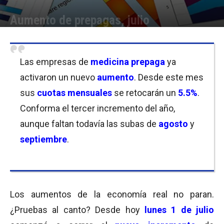
Aumento de prepagas, julio
Por
Equipo de Redacción
-
01/07/2019 11:00
Las empresas de
medicina prepaga
ya
activaron un nuevo
aumento
. Desde este mes
sus
cuotas
mensuales
se retocarán un
5.5%
.
Conforma el tercer incremento del año,
aunque faltan todavía las subas de
agosto
y
septiembre
.
Los aumentos de la economía real no paran.
¿Pruebas al canto? Desde hoy
lunes 1 de julio