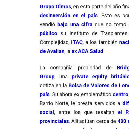
Grupo Olmos
, en esta parte del año fin
desinversión en el país
. Esto es po
vendió
bajo una cifra
que no tomó
público
su Instituto de Trasplantes
Complejidad,
ITAC
, a los también
n
ac
de Avalian
, la
ex ACA Salud
.
La compañía propiedad de
Brid
Group
, una
private equity británi
cotiza en la
Bolsa de Valores de Lon
país
. Su ahora ex emblemático
centro
Barrio Norte, le presta servicios a
di
social
, entre los que resaltan
el 
provinciales
. Allí actúan cerca de
400 