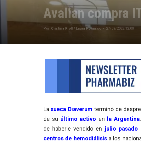
Avalian compra I
Por
Cristina Kroll / Laura Ponasso
-
27/09/2022 12:00
La
sueca Diaverum
terminó de despr
de su
último activo
en
la Argentina
de haberle vendido en
julio pasado
centros de hemodiálisis
a los naciona