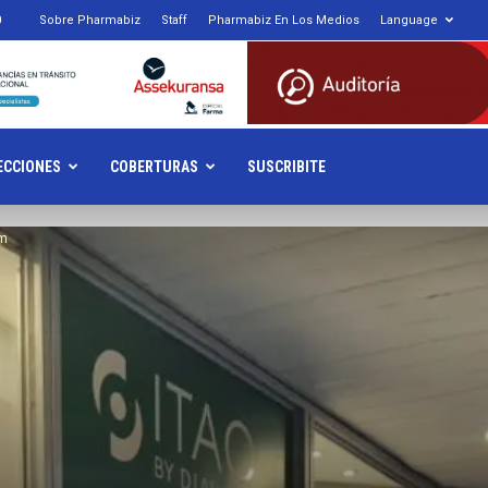
0
Sobre Pharmabiz
Staff
Pharmabiz En Los Medios
Language
armabiz.NET
ECCIONES
COBERTURAS
SUSCRIBITE
um