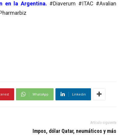
n en la Argentina.
#Diaverum #ITAC #Avalian
Pharmarbiz
terest
WhatsApp
Linkedin
Artículo siguiente
Impos, dólar Qatar, neumáticos y más