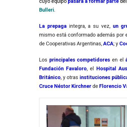
cuyo equipo
pasará a formar parte
de
Bulleri
.
La prepaga
integra, a su vez,
un gru
mismo está conformado además por 
de Cooperativas Argentinas,
ACA
; y
Co
Los
principales competidores
en el
á
Fundación Favaloro
, el
Hospital Aus
Británico
, y otras
instituciones públi
Cruce
Néstor Kirchner
de
Florencio V