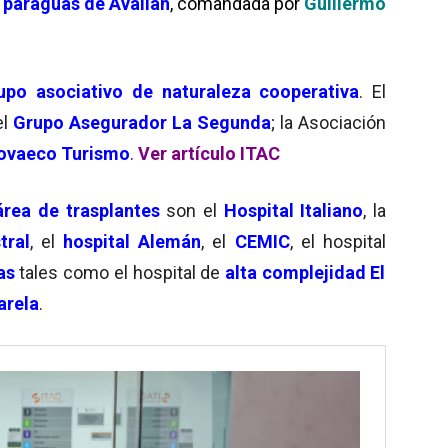
l
paraguas de Avalian
, comandada por
Guillermo
po asociativo de naturaleza cooperativa
. El
el
Grupo Asegurador
La Segunda
; la Asociación
ovaeco Turismo
.
Ver artículo ITAC
rea de trasplantes
son el
Hospital Italiano
, la
tral
, el
hospital Alemán
, el
CEMIC
, el hospital
cas
tales como el hospital de
alta complejidad
El
arela
.