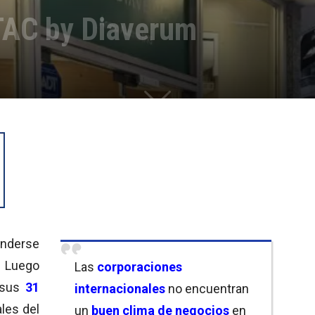
TAC by Diaverum
enderse
. Luego
Las
corporaciones
sus
31
internacionales
no encuentran
les del
un
buen clima de negocios
en