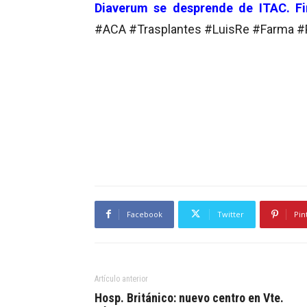
Diaverum se desprende de ITAC. Fi
#ACA #Trasplantes #LuisRe #Farma #
Facebook
Twitter
Pin
Artículo anterior
Hosp. Británico: nuevo centro en Vte.