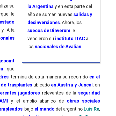
aliza su
la Argentina
y en esta parte del
rque le
año se suman nuevas
salidas y
estado
desinversiones
. Ahora, los
 y Alta
suecos de Diaverum
le
ionales
vendieron su
instituto ITAC
a
los
nacionales de Avalian
.
gepoint
ca
que
dres
, termina de esta manera su recorrido
en el
 de trasplantes
ubicado
en Austria y Juncal
, en
ferentes jugadores
relevantes de la
seguridad
PAMI
y el amplio abanico de
obras sociales
empleados
, bajo
el mando
del argentino
Luis Re
,