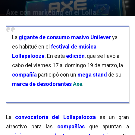
Axe con marketing en el Lolla
Por
Nicolás País
-
21/03/2023 12:45
La
gigante de consumo masivo Unilever
ya
es habitué en el
festival de música
Lollapalooza
. En esta
edición
, que se llevó a
cabo del viernes 17 al domingo 19 de marzo, la
compañía
participó con un
mega stand
de su
marca de desodorantes
Axe
.
La
convocatoria del Lollapalooza
es un gran
atractivo para las
compañías
que apuntan a