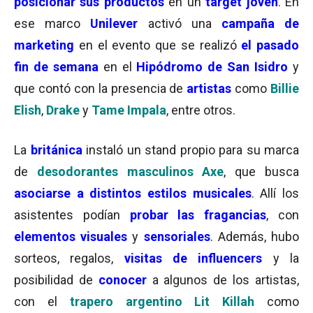
posicionar sus productos
en un
target joven
. En
ese marco
Unilever
activó una
campaña de
marketing
en el evento que se realizó
el pasado
fin de semana
en el
Hipódromo de San Isidro
y
que contó con la presencia de
artistas
como
Billie
Elish
,
Drake
y
Tame Impala
, entre otros.
La
británica
instaló un stand propio para su marca
de
desodorantes masculinos
Axe
, que busca
asociarse a distintos estilos musicales
. Allí los
asistentes podían
probar las fragancias
, con
elementos visuales
y
sensoriales
. Además, hubo
sorteos, regalos,
visitas de influencers
y la
posibilidad de
conocer
a algunos de los artistas,
con el
trapero argentino Lit Killah
como