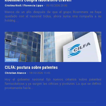
Cristina Kroll / Florencia Lippo
-
05/05/2026 20:00
Menos de un año después de que el grupo Roemmers se haya
quedado con el nacional Sidus, ahora suma otra compañía a su
holding....
Informes
CILFA: postura sobre patentes
Christian Atance
-
18/03/2026 15:45
Hoy el gobierno nacional fijó nuevos criterios sobre patentes
farmacéuticas y ya surgen las críticas y posturas. La que se definió
prontamente fue la...