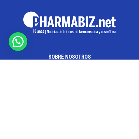
SOBRE NOSOTROS
Pharmabiz es un diario especializado en el quehacer
de la industria farmacéutica y cosmética. Investiga y
analiza noticias desde la Ciudad de Buenos Aires para
toda la región
Contáctanos:
info@pharmabiz.net
SEGUINOS