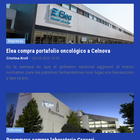
Empresas
Elea compra portafolio oncológico a Celnova
Cristina Kroll
-
20/03/2026 10:30
En la semana en que el gobierno nacional aggiornó el marco
normativo para las patentes farmacéuticas tuvo lugar una transacción
y que va por...
Informes
Roemmers compra laboratorio Craveri