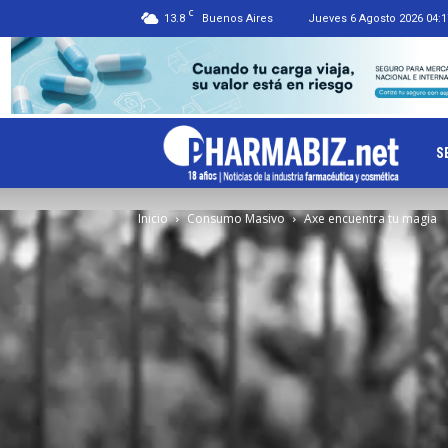
C
13.8
Buenos Aires
Jueves 6 Agosto 2026 04:1
Ph
S
Inicio
Consumo Masivo
Axe encuentra tu magia