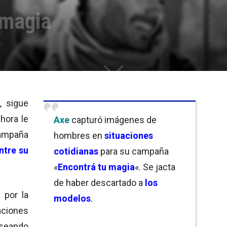
 magia
, sigue
hora le
Axe
capturó imágenes de
ampaña
hombres en
situaciones
ntre
su
cotidianas
para su campaña
«
Encontrá tu magia
«. Se jacta
de haber descartado a
los
ó por la
modelos
.
aciones
aseando