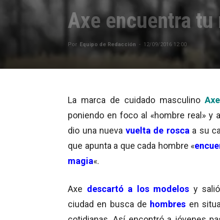
Axe encuentra tu
Por
Equipo de Redacción
-
12/09/2016 12:00
La marca de cuidado masculino
Axe
poniendo en foco al «hombre real» y a
dio una nueva
vuelta de rosca
a su c
que apunta a que cada hombre «
encue
magia
«.
Axe
descartó a los modelos
y sali
ciudad en busca de
hombres
en situ
cotidianas. Así encontró a jóvenes p