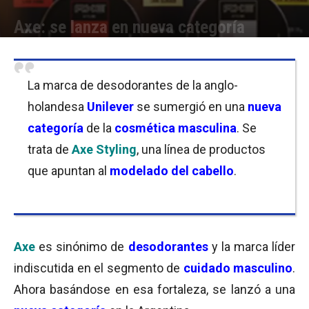
Axe: se lanza en nueva categoría
Por
Equipo de Redacción
-
13/07/2018 13:00
La marca de desodorantes de la anglo-
holandesa
Unilever
se sumergió en una
nueva
categoría
de la
cosmética masculina
. Se
trata de
Axe Styling
, una línea de productos
que apuntan al
modelado del cabello
.
Axe
es sinónimo de
desodorantes
y la marca líder
indiscutida en el segmento de
cuidado masculino
.
Ahora basándose en esa fortaleza, se lanzó a una