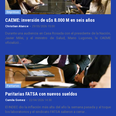
Empresas
CAEME: inversión de u$s 8.000 M en seis años
Christian Atance
-
29/05/2026 15:00
Durante una audiencia en Casa Rosada con el presidente de la Nación,
Javier Milei, y el ministro de Salud, Mario Lugones, la CAEME
oficializó...
Paritarias
Paritarias FATSA con nuevos sueldos
Camila Gomez
-
22/04/2026 14:30
El INDEC dio la inflación más alta del año la semana pasada y al toque
los laboratorios y el sindicato FATSA salieron a cerrar...