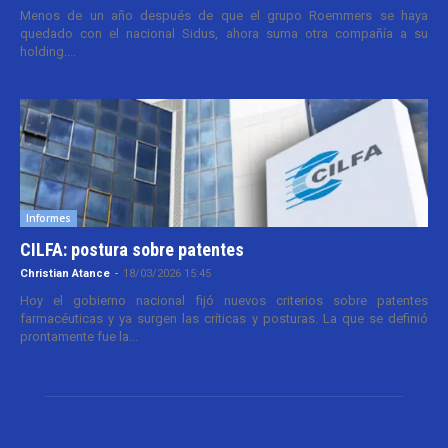
Menos de un año después de que el grupo Roemmers se haya
quedado con el nacional Sidus, ahora suma otra compañía a su
holding....
Informes
CILFA: postura sobre patentes
Christian Atance
-
18/03/2026 15:45
Hoy el gobierno nacional fijó nuevos criterios sobre patentes
farmacéuticas y ya surgen las críticas y posturas. La que se definió
prontamente fue la...