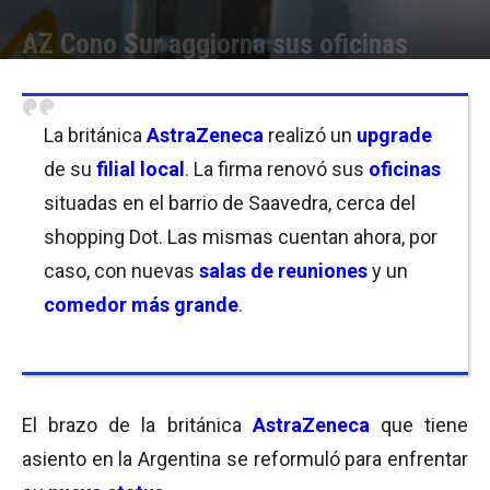
AZ Cono Sur aggiorna sus oficinas
Por
Equipo de Redacción
-
11/12/2018 11:45
La británica
AstraZeneca
realizó un
upgrade
de su
filial local
. La firma renovó sus
oficinas
situadas en el barrio de Saavedra, cerca del
shopping Dot. Las mismas cuentan ahora, por
caso, con nuevas
salas de reuniones
y un
comedor más grande
.
El brazo de la británica
AstraZeneca
que tiene
asiento en la Argentina se reformuló para enfrentar