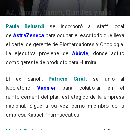
AZ, Vannier, Sanofi, Quintiles y más
Por
Julieta Martín
-
27/01/2015 09:53
Paula Beluardi
se incorporó al staff local
de
AstraZeneca
para ocupar el escritorio que lleva
el cartel de gerente de Biomarcadores y Oncología.
La ejecutiva proviene de
Abbvie
,
donde actuó
como gerente de producto para Humira.
El ex Sanofi,
Patricio Giralt
se unió al
laboratorio
Vannier
para colaborar en el
reinforcement del plan estratégico de la empresa
nacional. Sigue a su vez como miembro de la
empresa Kässel Pharmaceutical.