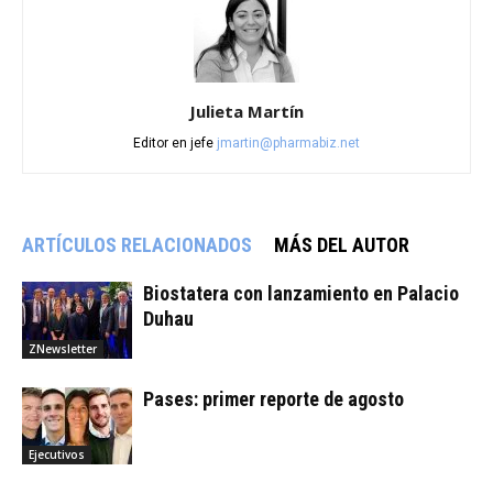
Julieta Martín
Editor en jefe
jmartin@pharmabiz.net
ARTÍCULOS RELACIONADOS
MÁS DEL AUTOR
Biostatera con lanzamiento en Palacio
Duhau
ZNewsletter
Pases: primer reporte de agosto
Ejecutivos