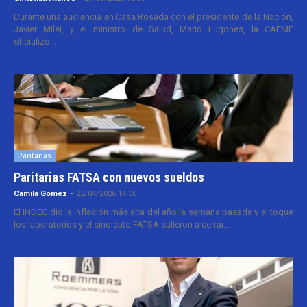
Durante una audiencia en Casa Rosada con el presidente de la Nación,
Javier Milei, y el ministro de Salud, Mario Lugones, la CAEME
oficializó...
Paritarias
Paritarias FATSA con nuevos sueldos
Camila Gomez
-
22/04/2026 14:30
El INDEC dio la inflación más alta del año la semana pasada y al toque
los laboratorios y el sindicato FATSA salieron a cerrar...