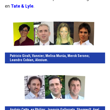
en
Tate & Lyle
.
Patricio Giralt
, Vannier;
Melisa Murúa
, Merck Serono;
Leandro Cobian
, Alexium.
Andrés Cetta
, ex Philips;
Joaquin Gallarreta
, ShopperX;
Axel